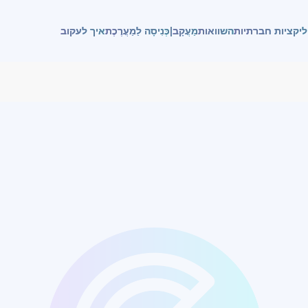
יקציות חברתיות
השוואות
מַעֲקָב
|
כְּנִיסָה לַמַעֲרֶכֶת
איך לעקוב