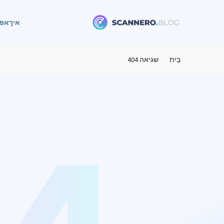
איך
אפל
Scannero
בַּיִת
שגיאה 404