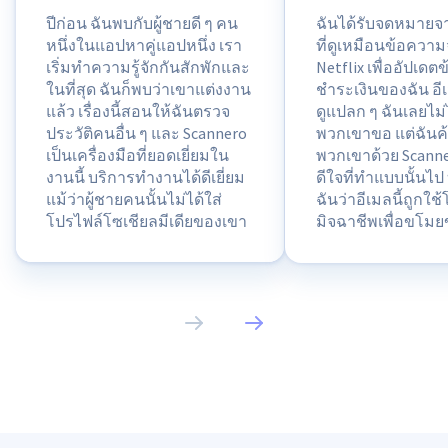
ปีก่อน ฉันพบกับผู้ชายดี ๆ คน
ฉันได้รับจดหมายจ
หนึ่งในแอปหาคู่แอปหนึ่ง เรา
ที่ดูเหมือนข้อควา
เริ่มทำความรู้จักกันสักพักและ
Netflix เพื่ออัปเดต
ในที่สุด ฉันก็พบว่าเขาแต่งงาน
ชำระเงินของฉัน อ
แล้ว เรื่องนี้สอนให้ฉันตรวจ
ดูแปลก ๆ ฉันเลยไม่ได
ประวัติคนอื่น ๆ และ Scannero
พวกเขาขอ แต่ฉันค
เป็นเครื่องมือที่ยอดเยี่ยมใน
พวกเขาด้วย Scann
งานนี้ บริการทำงานได้ดีเยี่ยม
ดีใจที่ทำแบบนั้นไ
แม้ว่าผู้ชายคนนั้นไม่ได้ใส่
ฉันว่าอีเมลนี้ถูกใ
โปรไฟล์โซเชียลมีเดียของเขา
มิจฉาชีพเพื่อขโมย
และมีแค่รูปเซลฟีไม่กี่รูป
ตัว ด้วย Scannero 
เท่านั้น
ฉันเลยยังปลอดภัย