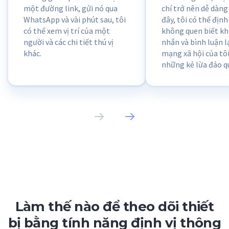
một đường link, gửi nó qua
chí trở nên dễ dàng
WhatsApp và vài phút sau, tôi
đây, tôi có thể định
có thể xem vị trí của một
không quen biết khi
người và các chi tiết thú vị
nhắn và bình luận l
khác.
mạng xã hội của tô
những kẻ lừa đảo 
bất kỳ ai. Tất cả ch
đường link duy nhấ
tuyệt!
Làm thế nào để theo dõi thiết
bị bằng tính năng định vị thông