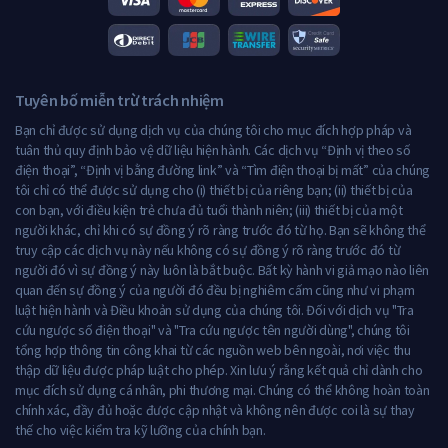
Tuyên bố miễn trừ trách nhiệm
Bạn chỉ được sử dụng dịch vụ của chúng tôi cho mục đích hợp pháp và
tuân thủ quy định bảo vệ dữ liệu hiện hành. Các dịch vụ “Định vị theo số
điện thoại”, “Định vị bằng đường link” và “Tìm điện thoại bị mất” của chúng
tôi chỉ có thể được sử dụng cho (i) thiết bị của riêng bạn; (ii) thiết bị của
con bạn, với điều kiện trẻ chưa đủ tuổi thành niên; (iii) thiết bị của một
người khác, chỉ khi có sự đồng ý rõ ràng trước đó từ họ. Bạn sẽ không thể
truy cập các dịch vụ này nếu không có sự đồng ý rõ ràng trước đó từ
người đó vì sự đồng ý này luôn là bắt buộc. Bất kỳ hành vi giả mạo nào liên
quan đến sự đồng ý của người đó đều bị nghiêm cấm cũng như vi phạm
luật hiện hành và Điều khoản sử dụng của chúng tôi. Đối với dịch vụ "Tra
cứu ngược số điện thoại" và "Tra cứu ngược tên người dùng", chúng tôi
tổng hợp thông tin công khai từ các nguồn web bên ngoài, nơi việc thu
thập dữ liệu được pháp luật cho phép. Xin lưu ý rằng kết quả chỉ dành cho
mục đích sử dụng cá nhân, phi thương mại. Chúng có thể không hoàn toàn
chính xác, đầy đủ hoặc được cập nhật và không nên được coi là sự thay
thế cho việc kiểm tra kỹ lưỡng của chính bạn.