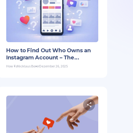
Artikel teilen
Diesen Artike
Facebook
Link kopieren
Twitter
Facebook
How to Find Out Who Owns an
Instagram Account – The...
How To
Nicklaus Borer
Dezember 26, 2025
Artikel teilen
Diesen Artike