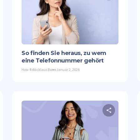
Diesen Artikel teilen
Diesen 
ter
Facebook
Link kopieren
Twitter
So finden Sie heraus, zu wem
eine Telefonnummer gehört
How To
Nicklaus Borer
Januar 2, 2026
Diesen Artikel teilen
Diesen 