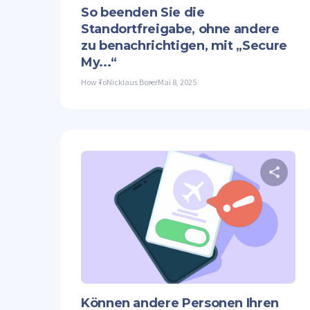
So beenden Sie die
Standortfreigabe, ohne andere
zu benachrichtigen, mit „Secure
My...“
How To
Nicklaus Borer
Mai 8, 2025
Twit
Können andere Personen Ihren