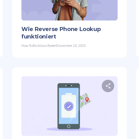
ter
Facebook
Link kopieren
Twitter
Wie Reverse Phone Lookup
funktioniert
How To
Nicklaus Borer
Dezember 10, 2025
Diesen Artikel teilen
Diesen 
ter
Facebook
Link kopieren
Twitter