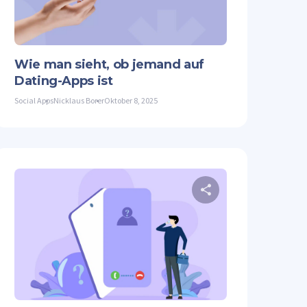
Facebook
Link kopieren
Twitter
Facebook
Wie man sieht, ob jemand auf
Dating-Apps ist
Social Apps
Nicklaus Borer
Oktober 8, 2025
Artikel teilen
Diesen Artike
Facebook
Link kopieren
Twitter
Facebook