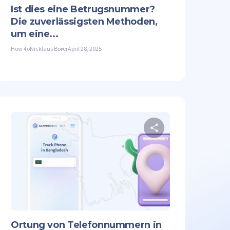
Ist dies eine Betrugsnummer?
Die zuverlässigsten Methoden,
um eine...
How To
Nicklaus Borer
April 28, 2025
Artikel teilen
Diesen Artike
Facebook
Link kopieren
Twitter
Facebook
Ortung von Telefonnummern in