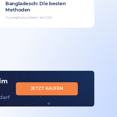
Bangladesch: Die besten
Methoden
Tracking
Nicklaus Borer
1. April 2025
 im
JETZT KAUFEN
darf