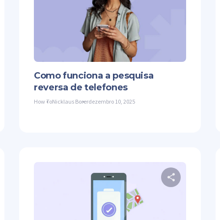
mpartilhe este artigo
Comparti
ter
Facebook
Copiar link
Twitter
Como funciona a pesquisa
reversa de telefones
How To
Nicklaus Borer
dezembro 10, 2025
mpartilhe este artigo
Comparti