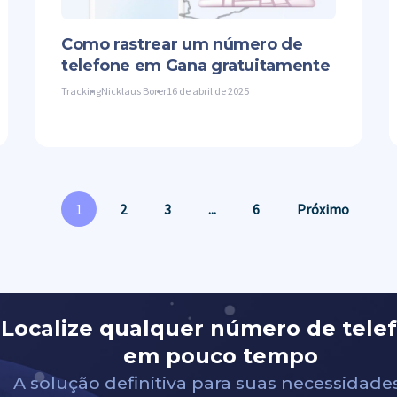
Como rastrear um número de
telefone em Gana gratuitamente
Tracking
Nicklaus Borer
16 de abril de 2025
1
2
3
...
6
Próximo
Localize qualquer número de tele
em pouco tempo
A solução definitiva para suas necessidade