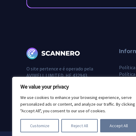
Infor
Política
O site pertence e é operado pela
Política
AVIWELL LIMITED, HE 432943,
Termos 
Archaias Lidras 7, 2200, Geri Nicosia,
We value your privacy
Quem m
Chipre
We use cookies to enhance your browsing experience, serve
personalized ads or content, and analyze our traffic. By clicking
"Accept All", you consent to our use of cookies.
© 2026 Scannero.blog. Todas as marcas são de propriedade
Customize
Reject All
Accept All