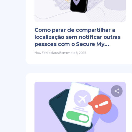
Twit
Como parar de compartilhar a
localização sem notificar outras
pessoas com o Secure My...
How To
Nicklaus Borer
maio 8, 2025
Co
Twit