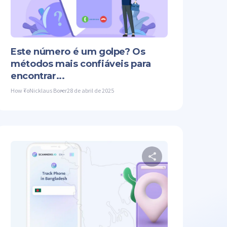
Facebook
Copiar link
Twitter
Facebook
Este número é um golpe? Os
métodos mais confiáveis para
encontrar...
How To
Nicklaus Borer
28 de abril de 2025
lhe este artigo
Compartilhe es
Facebook
Copiar link
Twitter
Facebook