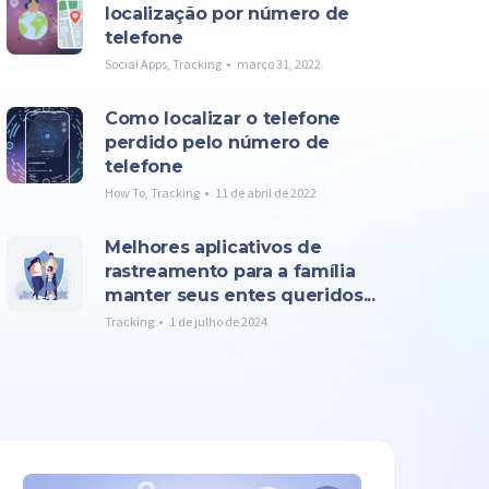
localização por número de
telefone
Social Apps
,
Tracking
março 31, 2022
Como localizar o telefone
perdido pelo número de
telefone
How To
,
Tracking
11 de abril de 2022
Melhores aplicativos de
rastreamento para a família
manter seus entes queridos...
Tracking
1 de julho de 2024