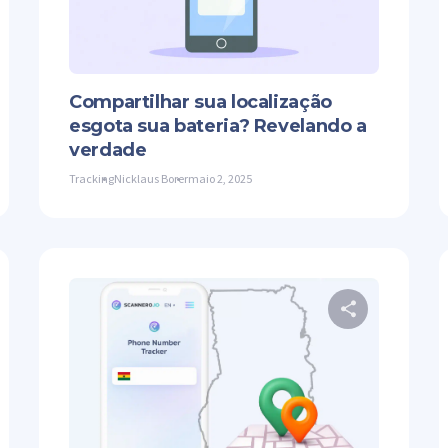
ter
Facebook
Copiar link
Twitter
Compartilhar sua localização
esgota sua bateria? Revelando a
verdade
Tracking
Nicklaus Borer
maio 2, 2025
mpartilhe este artigo
Comparti
ter
Facebook
Copiar link
Twitter