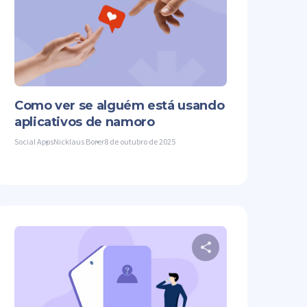
lhe este artigo
Compartilhe es
Facebook
Copiar link
Twitter
Facebook
Como ver se alguém está usando
aplicativos de namoro
Social Apps
Nicklaus Borer
8 de outubro de 2025
lhe este artigo
Compartilhe es