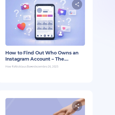
lhe este artigo
Compartilhe es
Facebook
Copiar link
Twitter
Facebook
How to Find Out Who Owns an
Instagram Account – The...
How To
Nicklaus Borer
dezembro 26, 2025