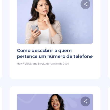
mpartilhe este artigo
Comparti
ter
Facebook
Copiar link
Twitter
Como descobrir a quem
pertence um número de telefone
How To
Nicklaus Borer
2 de janeiro de 2026