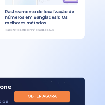
Rastreamento de localização de
números em Bangladesh: Os
melhores métodos
Tracking
Nicklaus Borer
1º de abril de 2025
fone
OBTER AGORA
s de