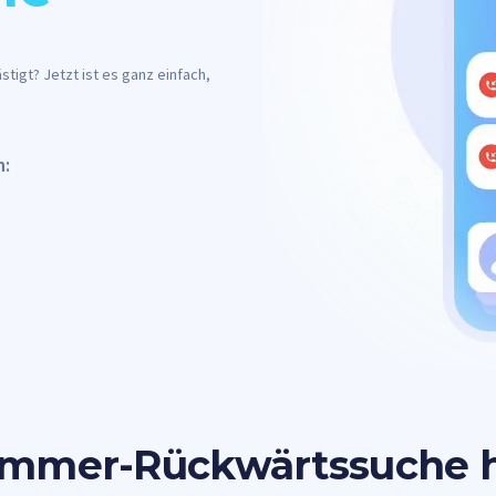
tigt? Jetzt ist es ganz einfach,
n:
ummer-Rückwärtssuche h