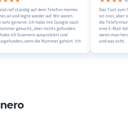
nd rief ständig auf dem Telefon meines
Das Tool zum
es an und legte wieder auf. Wir waren
ist cool, aber i
e sehr genervt. Ich habe mit Google nach
die Telefonnu
Nummer gesucht, aber nichts gefunden.
eine E-Mail-Ad
 habe ich Scannero ausprobiert und
wenn man hera
usgefunden, wem die Nummer gehört. Ich
und was echt.
roh, dass ich das habe.
nnero