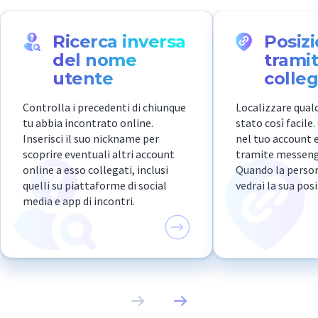
Ricerca inversa
Posiz
del nome
trami
utente
colle
Controlla i precedenti di chiunque
Localizzare qual
tu abbia incontrato online.
stato così facile
Inserisci il suo nickname per
nel tuo account e
scoprire eventuali altri account
tramite messenge
online a esso collegati, inclusi
Quando la persona
quelli su piattaforme di social
vedrai la sua pos
media e app di incontri.