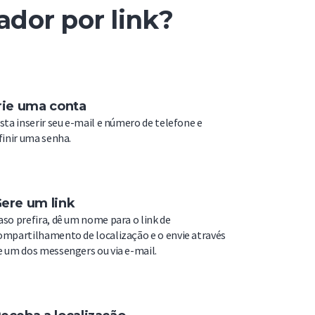
zador por link?
rie uma conta
sta inserir seu e-mail e número de telefone e
finir uma senha.
ere um link
aso prefira, dê um nome para o link de
ompartilhamento de localização e o envie através
e um dos messengers ou via e-mail.