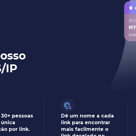
nosso
/IP
e 30+ pessoas
Dê um nome a cada
única
link para encontrar
ção por link.
mais facilmente o
link desejado no