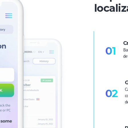
locali
C
01
Ba
de
G
C
02
c
d