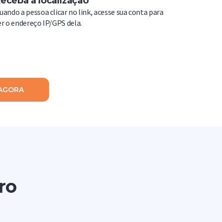
eceba a localização
uando a pessoa clicar no link, acesse sua conta para
er o endereço IP/GPS dela.
AGORA
ro