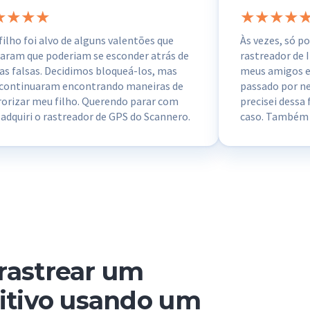
filho foi alvo de alguns valentões que
Às vezes, só po
aram que poderiam se esconder atrás de
rastreador de 
as falsas. Decidimos bloqueá-los, mas
meus amigos e
 continuaram encontrando maneiras de
passado por n
rorizar meu filho. Querendo parar com
precisei dessa
, adquiri o rastreador de GPS do Scannero.
caso. Também g
assim que conseguimos descobrir a
vazamento de 
lização desses valentões, que na verdade
bem!
 colegas de classe do meu filho.
rastrear um
itivo usando um