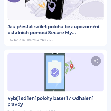
Twitter
Jak přestat sdílet polohu bez upozornění
ostatních pomocí Secure My...
How To
Nicklaus Borer
Květen 8, 2025
S
Twitter
Vybíjí sdílení polohy baterii? Odhalení
pravdy