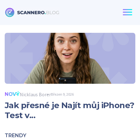
Scannero
NOVÝ
Nicklaus Borer
Březen 9, 2026
Jak přesné je Najít můj iPhone?
Test v...
TRENDY