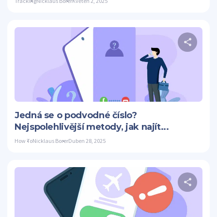
Tracking
Nicklaus Borer
Květen 2, 2025
S
Twitter
Jedná se o podvodné číslo?
Nejspolehlivější metody, jak najít...
How To
Nicklaus Borer
Duben 28, 2025
S