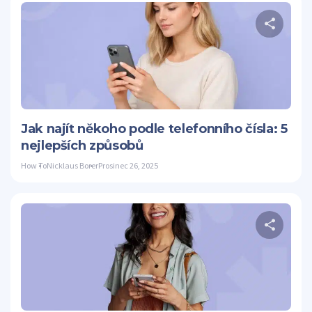
S
Twitter
Jak najít někoho podle telefonního čísla: 5
nejlepších způsobů
How To
Nicklaus Borer
Prosinec 26, 2025
S
Twitter