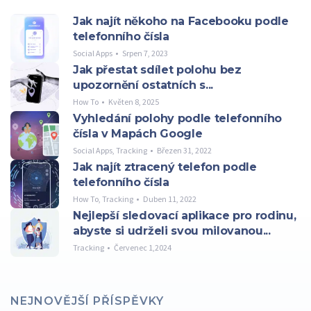
Jak najít někoho na Facebooku podle
telefonního čísla
Social Apps
Srpen 7, 2023
Jak přestat sdílet polohu bez
upozornění ostatních s...
How To
Květen 8, 2025
Vyhledání polohy podle telefonního
čísla v Mapách Google
Social Apps
,
Tracking
Březen 31, 2022
Jak najít ztracený telefon podle
telefonního čísla
How To
,
Tracking
Duben 11, 2022
Nejlepší sledovací aplikace pro rodinu,
abyste si udrželi svou milovanou...
Tracking
Červenec 1,2024
NEJNOVĚJŠÍ PŘÍSPĚVKY