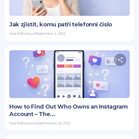
Twitter
Jak zjistit, komu patří telefonní číslo
How To
Nicklaus Borer
Leden 2, 2026
S
Twitter
How to Find Out Who Owns an Instagram
Account – The...
How To
Nicklaus Borer
Prosinec 26, 2025