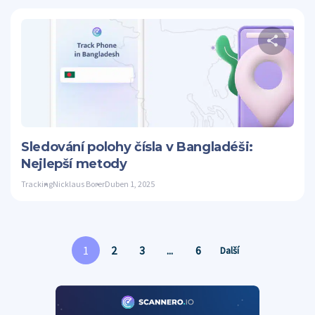
S
Twitter
Sledování polohy čísla v Bangladéši:
Nejlepší metody
Tracking
Nicklaus Borer
Duben 1, 2025
1
2
3
...
6
Další