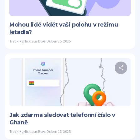
Twitter
Mohou lidé vidět vaši polohu v režimu
letadla?
Tracking
Nicklaus Borer
Duben 25, 2025
S
Twitter
Jak zdarma sledovat telefonní číslo v
Ghaně
Tracking
Nicklaus Borer
Duben 16, 2025