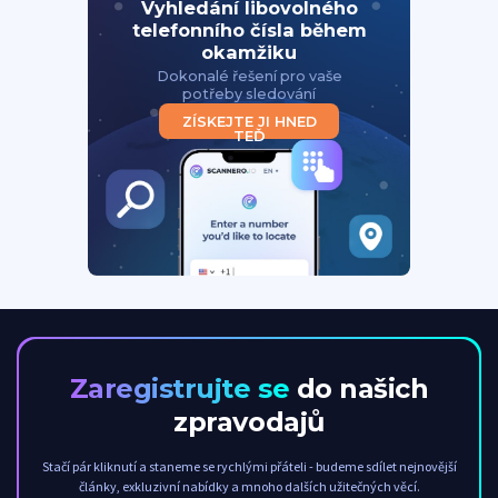
Vyhledání libovolného
telefonního čísla během
okamžiku
Dokonalé řešení pro vaše
potřeby sledování
ZÍSKEJTE JI HNED
TEĎ
Zaregistrujte se
do našich
zpravodajů
Stačí pár kliknutí a staneme se rychlými přáteli - budeme sdílet nejnovější
články, exkluzivní nabídky a mnoho dalších užitečných věcí.