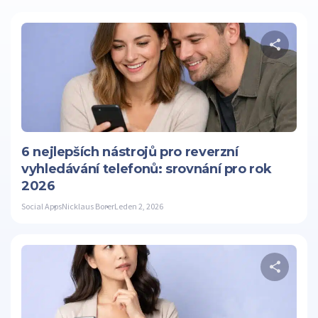
S
Twitter
6 nejlepších nástrojů pro reverzní
vyhledávání telefonů: srovnání pro rok
2026
Social Apps
Nicklaus Borer
Leden 2, 2026
S