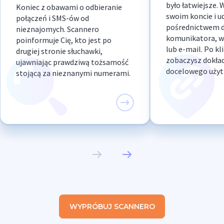
było łatwiejsze. 
Koniec z obawami o odbieranie
swoim koncie i u
połączeń i SMS-ów od
pośrednictwem 
nieznajomych. Scannero
komunikatora, 
poinformuje Cię, kto jest po
lub e-mail. Po kl
drugiej stronie słuchawki,
zobaczysz dokład
ujawniając prawdziwą tożsamość
docelowego użyt
stojącą za nieznanymi numerami.
WYPRÓBUJ SCANNERO