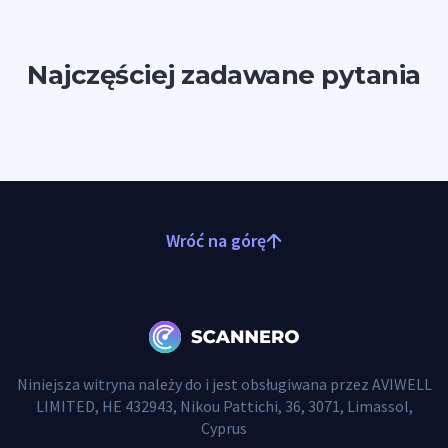
Najczęściej zadawane pytania
Wróć na górę
Niniejsza witryna należy do i jest obsługiwana przez AVIWELL
LIMITED, HE 432943, Nikou Pattichi, 36, 3071, Limassol,
Cyprus