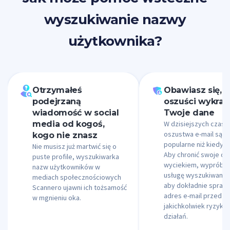
wyszukiwanie nazwy
użytkownika?
Otrzymałeś
Obawiasz się, ż
podejrzaną
oszuści wykra
wiadomość w social
Twoje dane
media od kogoś,
W dzisiejszych czasa
oszustwa e-mail są b
kogo nie znasz
popularne niż kiedyko
Nie musisz już martwić się o
Aby chronić swoje da
puste profile, wyszukiwarka
wyciekiem, wypróbuj
nazw użytkowników w
usługę wyszukiwania
mediach społecznościowych
aby dokładnie sprawd
Scannero ujawni ich tożsamość
adres e-mail przed p
w mgnieniu oka.
jakichkolwiek ryzyk
działań.