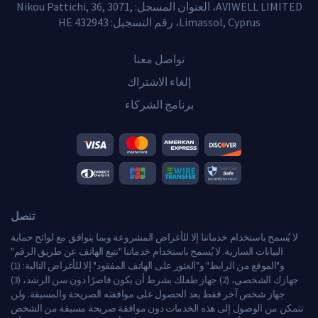
AVIWELL LIMITED، العنوان المسجل: Nikou Pattichi, 36, 3071,
Limassol, Cyprus، رقم التسجيل: HE 432943
تواصل معنا
إلغاء الاشتراك
برنامج الشركاء
تنصل
لا يُسمح باستخدام خدماتنا إلا للأغراض المشروعة وبما يتوافق مع لوائح حماية
البيانات السارية. لا يُسمح باستخدام خدماتنا "تتبع الهاتف عن طريق الرقم"
و"الموقع من الرابط" و"العثور على الهاتف المفقود" إلا للأغراض التالية: (1)
جهازك الشخصي، (2) جهاز طفلك بشرط أن يكون قاصرًا دون سن الرشد، (3)
جهاز شخص آخر فقط بعد الحصول على موافقته الصريحة والمسبقة. ولن
تتمكن من الوصول إلى هذه الخدمات دون موافقة صريحة مسبقة من الشخص