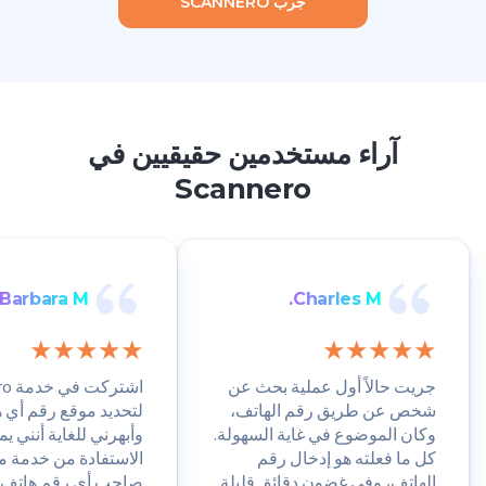
جرب SCANNERO
آراء مستخدمين حقيقيين في
Scannero
Barbara M.
Charles M.
جريت حالاً أول عملية بحث عن
اشتر
شخص عن طريق رقم الهاتف،
لتحديد موقع رقم أي 
وكان الموضوع في غاية السهولة.
وأبهرني للغاية أنني ي
كل ما فعلته هو إدخال رقم
الاستفادة من خدمة م
الهاتف، وفي غضون دقائق قليلة
صاحب أي رقم هاتف. إ