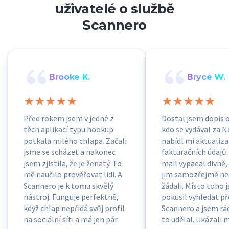
uživatelé o službě
Scannero
Brooke K.
Bryce W.
Před rokem jsem v jedné z
Dostal jsem dopis 
těch aplikací typu hookup
kdo se vydával za Ne
potkala milého chlapa. Začali
nabídl mi aktualiz
jsme se scházet a nakonec
fakturačních údajů. 
jsem zjistila, že je ženatý. To
mail vypadal divně,
mě naučilo prověřovat lidi. A
jim samozřejmě ned
Scannero je k tomu skvělý
žádali. Místo toho j
nástroj. Funguje perfektně,
pokusil vyhledat př
když chlap nepřidá svůj profil
Scannero a jsem rád
na sociální síti a má jen pár
to udělal. Ukázali m