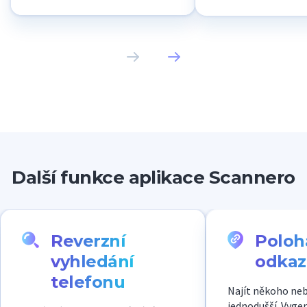
selfie.
e-mail používají po
krádeži osobních úd
Scanneru zůstaly m
bezpečí.
Další funkce aplikace Scannero
Reverzní
Poloh
vyhledání
odkaz
telefonu
Najít někoho neb
jednodušší. Vyge