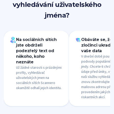
vyhledávání uživatelského
jména?
Na sociálních sítích
Obáváte se, že
jste obdrželi
zločinci ukrad
podezřelý text od
vaše data
někoho, koho
V dnešní době jsou e
podvody populárnější
neznáte
jindy. Chcete-li chráni
Už žádné starosti s prázdnými
údaje před úniky, vy
profily, vyhledávač
naši službu vyhledává
uživatelských jmen na
znovu zkontrolujte čík
sociálních sítích Scannero
mailovou adresu pře
okamžitě odhalí jejich identitu.
provedením jakýchkol
riskantních akcí.