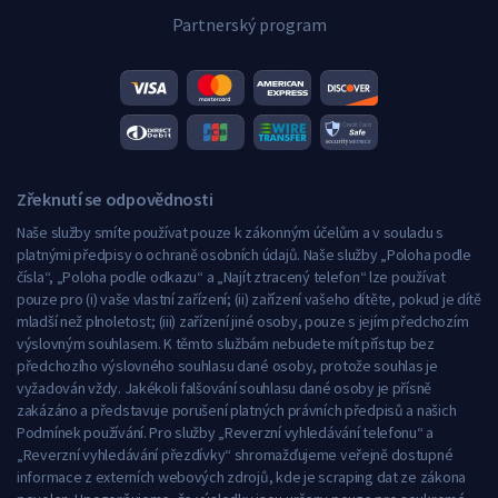
Partnerský program
Zřeknutí se odpovědnosti
Naše služby smíte používat pouze k zákonným účelům a v souladu s
platnými předpisy o ochraně osobních údajů. Naše služby „Poloha podle
čísla“, „Poloha podle odkazu“ a „Najít ztracený telefon“ lze používat
pouze pro (i) vaše vlastní zařízení; (ii) zařízení vašeho dítěte, pokud je dítě
mladší než plnoletost; (iii) zařízení jiné osoby, pouze s jejím předchozím
výslovným souhlasem. K těmto službám nebudete mít přístup bez
předchozího výslovného souhlasu dané osoby, protože souhlas je
vyžadován vždy. Jakékoli falšování souhlasu dané osoby je přísně
zakázáno a představuje porušení platných právních předpisů a našich
Podmínek používání. Pro služby „Reverzní vyhledávání telefonu“ a
„Reverzní vyhledávání přezdívky“ shromažďujeme veřejně dostupné
informace z externích webových zdrojů, kde je scraping dat ze zákona