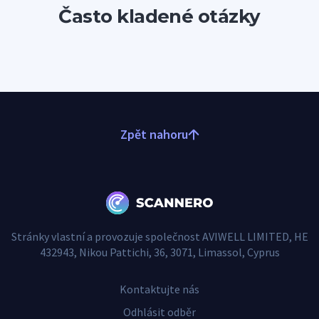
Často kladené otázky
Zpět nahoru
Stránky vlastní a provozuje společnost AVIWELL LIMITED, HE
432943, Nikou Pattichi, 36, 3071, Limassol, Cyprus
Kontaktujte nás
Odhlásit odběr