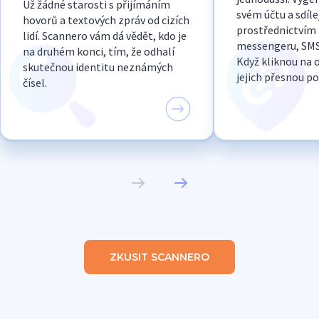
Už žádné starosti s přijímáním
svém účtu a sdílej
hovorů a textových zpráv od cizích
prostřednictvím
lidí. Scannero vám dá vědět, kdo je
messengeru, SMS
na druhém konci, tím, že odhalí
Když kliknou na o
skutečnou identitu neznámých
jejich přesnou po
čísel.
ZKUSIT SCANNERO