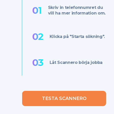
01
Skriv in telefonnumret du
vill ha mer information om.
02
Klicka på "Starta sökning".
03
Låt Scannero börja jobba
TESTA SCANNERO