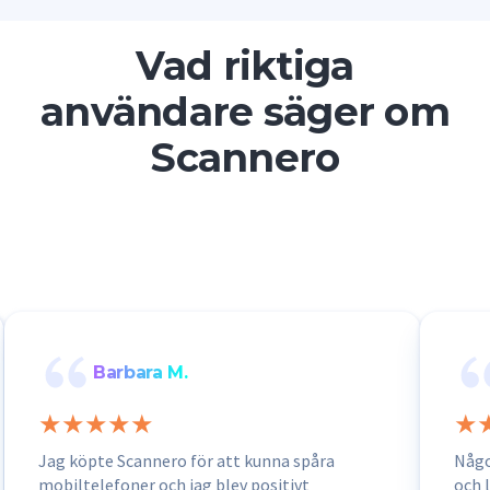
Vad riktiga
användare säger om
Scannero
Barbara M.
Jag köpte Scannero för att kunna spåra
Någo
mobiltelefoner och jag blev positivt
och l