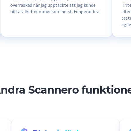
överraskad när jag upptäckte att jag kunde
irri
hitta vilket nummer som helst. Fungerar bra.
efte
test
ägde
pro
ndra Scannero funktion