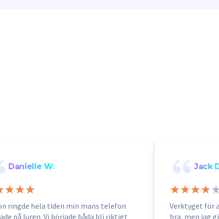
Danielle W.
Jack D
n ringde hela tiden min mans telefon
Verktyget för 
ade på luren. Vi började båda bli riktigt
bra, men jag g