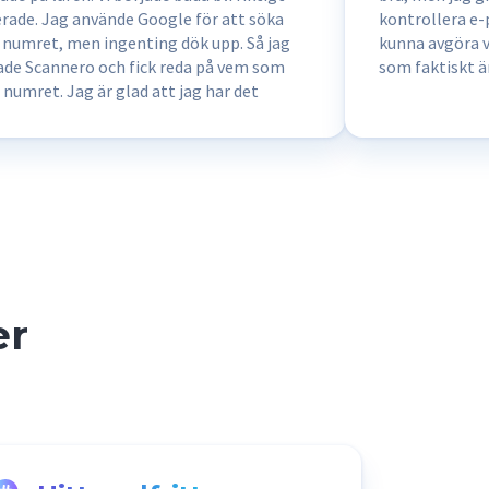
terade. Jag använde Google för att söka
kontrollera e-
r numret, men ingenting dök upp. Så jag
kunna avgöra v
ade Scannero och fick reda på vem som
som faktiskt är
 numret. Jag är glad att jag har det
grammet.
er