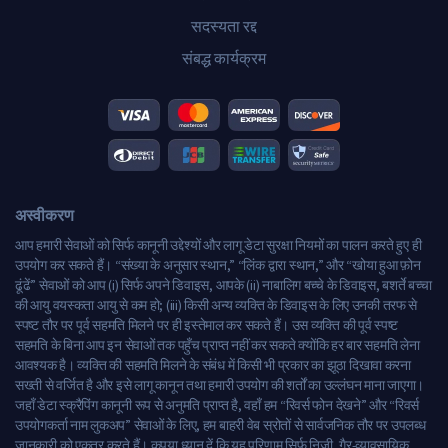
सदस्यता रद्द
संबद्ध कार्यक्रम
अस्वीकरण
आप हमारी सेवाओं को सिर्फ कानूनी उद्देश्यों और लागू डेटा सुरक्षा नियमों का पालन करते हुए ही
उपयोग कर सकते हैं। “संख्या के अनुसार स्थान,” “लिंक द्वारा स्थान,” और “खोया हुआ फ़ोन
ढूंढें” सेवाओं को आप (i) सिर्फ अपने डिवाइस, आपके (ii) नाबालिग बच्चे के डिवाइस, बशर्ते बच्चा
की आयु वयस्कता आयु से कम हो; (iii) किसी अन्य व्यक्ति के डिवाइस के लिए उनकी तरफ से
स्पष्ट तौर पर पूर्व सहमति मिलने पर ही इस्तेमाल कर सकते हैं। उस व्यक्ति की पूर्व स्पष्ट
सहमति के बिना आप इन सेवाओं तक पहुँच प्राप्त नहीं कर सकते क्योंकि हर बार सहमति लेना
आवश्यक है। व्यक्ति की सहमति मिलने के संबंध में किसी भी प्रकार का झूठा दिखावा करना
सख्ती से वर्जित है और इसे लागू कानून तथा हमारी उपयोग की शर्तों का उल्लंघन माना जाएगा।
जहाँ डेटा स्क्रैपिंग कानूनी रूप से अनुमति प्राप्त है, वहाँ हम “रिवर्स फोन देखने” और “रिवर्स
उपयोगकर्ता नाम लुकअप” सेवाओं के लिए, हम बाहरी वेब स्रोतों से सार्वजनिक तौर पर उपलब्ध
जानकारी को एकत्र करते हैं। कृपया ध्यान दें कि यह परिणाम सिर्फ निजी, गैर-व्यावसायिक