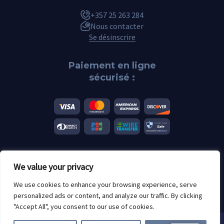
+357 25 263 284
Nous contacter
Se désinscrire
Paiement en ligne
sécurisé :
We value your privacy
2026 Scannero.blog. Toutes les marques sont la propriété de leurs
détenteurs respectifs.
We use cookies to enhance your browsing experience, serve
Restrictions d'âge : 18+
personalized ads or content, and analyze our traffic. By clicking
"Accept All", you consent to our use of cookies.
Nous utilisons des cookies. En utilisant