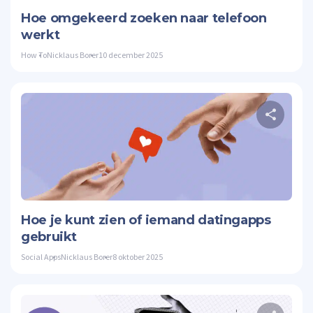
Hoe omgekeerd zoeken naar telefoon
werkt
How To
Nicklaus Borer
10 december 2025
Twitte
Hoe je kunt zien of iemand datingapps
gebruikt
Social Apps
Nicklaus Borer
8 oktober 2025