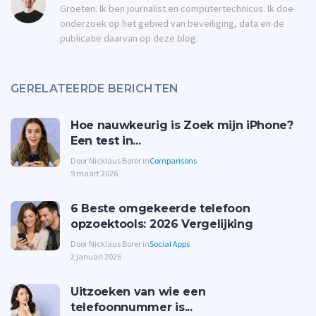
Groeten. Ik ben journalist en computertechnicus. Ik doe
onderzoek op het gebied van beveiliging, data en de
publicatie daarvan op deze blog.
GERELATEERDE BERICHTEN
Hoe nauwkeurig is Zoek mijn iPhone?
Een test in...
Door Nicklaus Borer in
Comparisons
9 maart 2026
6 Beste omgekeerde telefoon
opzoektools: 2026 Vergelijking
Door Nicklaus Borer in
Social Apps
2 januari 2026
Uitzoeken van wie een
telefoonnummer is...