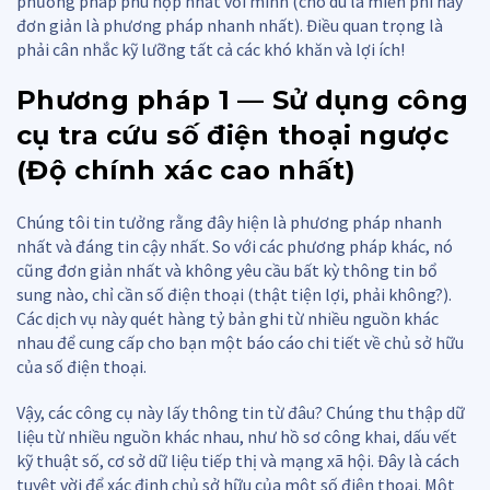
phương pháp phù hợp nhất với mình (cho dù là miễn phí hay
đơn giản là phương pháp nhanh nhất). Điều quan trọng là
phải cân nhắc kỹ lưỡng tất cả các khó khăn và lợi ích!
Phương pháp 1 — Sử dụng công
cụ tra cứu số điện thoại ngược
(Độ chính xác cao nhất)
Chúng tôi tin tưởng rằng đây hiện là phương pháp nhanh
nhất và đáng tin cậy nhất. So với các phương pháp khác, nó
cũng đơn giản nhất và không yêu cầu bất kỳ thông tin bổ
sung nào, chỉ cần số điện thoại (thật tiện lợi, phải không?).
Các dịch vụ này quét hàng tỷ bản ghi từ nhiều nguồn khác
nhau để cung cấp cho bạn một báo cáo chi tiết về chủ sở hữu
của số điện thoại.
Vậy, các công cụ này lấy thông tin từ đâu? Chúng thu thập dữ
liệu từ nhiều nguồn khác nhau, như hồ sơ công khai, dấu vết
kỹ thuật số, cơ sở dữ liệu tiếp thị và mạng xã hội. Đây là cách
tuyệt vời để xác định chủ sở hữu của một số điện thoại. Một