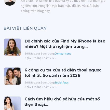
Xin chào. Tôi là một nhà báo và kỹ sư máy tính. Tôi tham gia
nghiên cứu trong lĩnh vực bảo mật, dữ liệu và xuất bản
chúng trên blog này.
BÀI VIẾT LIÊN QUAN
Độ chính xác của Find My iPhone là bao
nhiêu? Một thử nghiệm trong…
Bởi Nicklaus Borer trong
Comparisons
Ngày 9 tháng 3 năm 2026
6 công cụ tra cứu số điện thoại ngược
tốt nhất: So sánh năm 2026
Bởi Nicklaus Borer trong
Social Apps
Ngày 1 tháng 2 năm 2026
Cách tìm hiểu chủ sở hữu của một số
điện thoại…