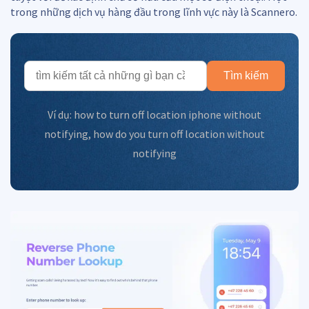
trong những dịch vụ hàng đầu trong lĩnh vực này là Scannero.
Tìm kiếm
Ví dụ:
how to turn off location iphone without
notifying
,
how do you turn off location without
notifying