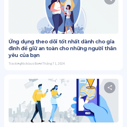
C
Twitter
Ứng dụng theo dõi tốt nhất dành cho gia
đình để giữ an toàn cho những người thân
yêu của bạn
Tracking
Nicklaus Borer
Tháng 7 1, 2024
C
Twitter