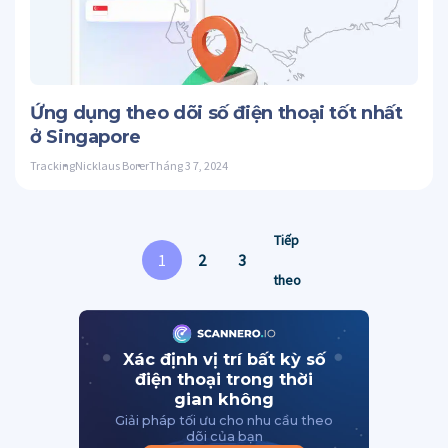
C
Twitter
Ứng dụng theo dõi số điện thoại tốt nhất
ở Singapore
Tracking
Nicklaus Borer
Tháng 3 7, 2024
Tiếp
1
2
3
theo
Xác định vị trí bất kỳ số
điện thoại trong thời
gian không
Giải pháp tối ưu cho nhu cầu theo
dõi của bạn