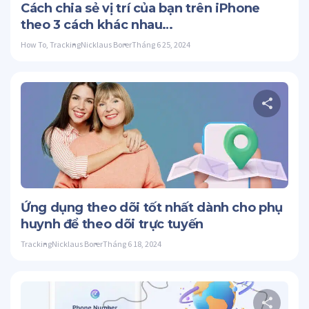
Cách chia sẻ vị trí của bạn trên iPhone
theo 3 cách khác nhau…
How To
,
Tracking
Nicklaus Borer
Tháng 6 25, 2024
C
Twitter
Ứng dụng theo dõi tốt nhất dành cho phụ
huynh để theo dõi trực tuyến
Tracking
Nicklaus Borer
Tháng 6 18, 2024