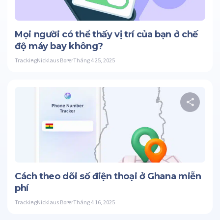
Twitter
Mọi người có thể thấy vị trí của bạn ở chế
độ máy bay không?
Tracking
Nicklaus Borer
Tháng 4 25, 2025
C
Twitter
Cách theo dõi số điện thoại ở Ghana miễn
phí
Tracking
Nicklaus Borer
Tháng 4 16, 2025