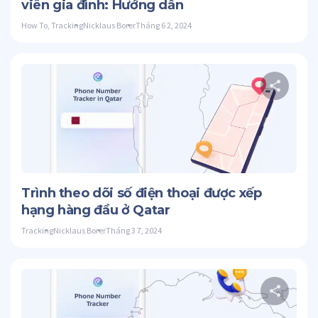
viên gia đình: Hướng dẫn
How To
,
Tracking
Nicklaus Borer
Tháng 6 2, 2024
C
Twitter
Trình theo dõi số điện thoại được xếp
hạng hàng đầu ở Qatar
Tracking
Nicklaus Borer
Tháng 3 7, 2024