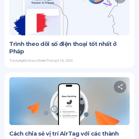
C
Twitter
Trình theo dõi số điện thoại tốt nhất ở
Pháp
Tracking
Nicklaus Borer
Tháng 6 14, 2024
C
Twitter
Cách chia sẻ vị trí AirTag với các thành