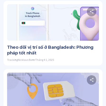
C
Twitter
Theo dõi vị trí số ở Bangladesh: Phương
pháp tốt nhất
Tracking
Nicklaus Borer
Tháng 4 1, 2025
C