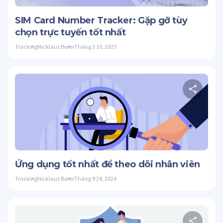
Twitter
SIM Card Number Tracker: Gặp gỡ tùy
chọn trực tuyến tốt nhất
Tracking
Nicklaus Borer
Tháng 3 10, 2025
C
Twitter
Ứng dụng tốt nhất để theo dõi nhân viên
Tracking
Nicklaus Borer
Tháng 9 24, 2024