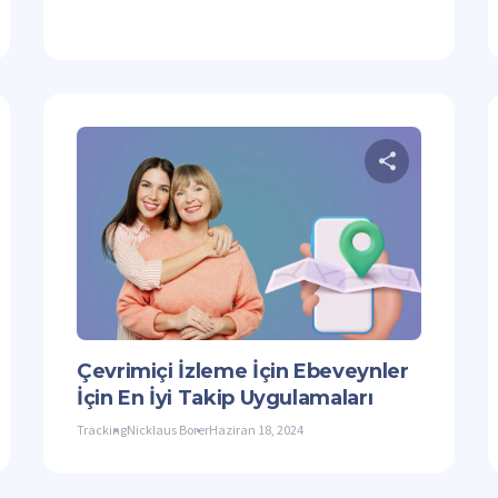
Bu makaleyi paylaşın
Bu mak
Facebook
Bağlantıyı Kopyala
Twitter
F
Çevrimiçi İzleme İçin Ebeveynler
İçin En İyi Takip Uygulamaları
Tracking
Nicklaus Borer
Haziran 18, 2024