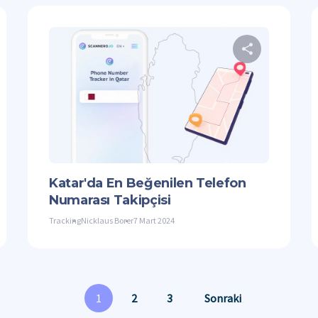
Bu makaleyi paylaşın
Bu mak
Facebook
Bağlantıyı Kopyala
Twitter
F
Katar'da En Beğenilen Telefon
Numarası Takipçisi
Tracking
Nicklaus Borer
7 Mart 2024
1
2
3
Sonraki