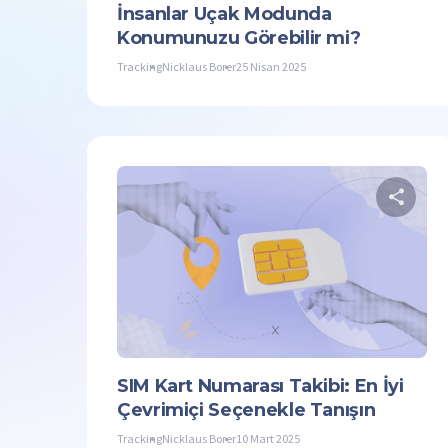
İnsanlar Uçak Modunda
Konumunuzu Görebilir mi?
Tracking
Nicklaus Borer
25 Nisan 2025
Twitter
SIM Kart Numarası Takibi: En İyi
Çevrimiçi Seçenekle Tanışın
Tracking
Nicklaus Borer
10 Mart 2025