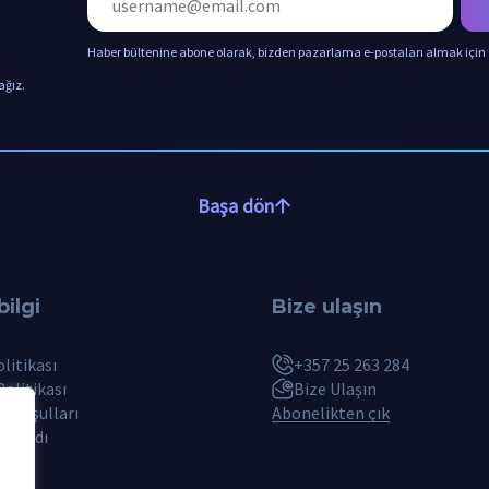
Haber bültenine abone olarak, bizden pazarlama e-postaları almak için
ağız.
Başa dön
bilgi
Bize ulaşın
litikası
+357 25 263 284
Politikası
Bize Ulaşın
m Koşulları
Abonelikten çık
m Aradı