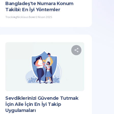
Bangladeş'te Numara Konum
Takibi: En İyi Yöntemler
Tracking
Nicklaus Borer
1 Nisan 2025
aleyi paylaşın
Bu makaleyi p
acebook
Bağlantıyı Kopyala
Twitter
Facebook
Sevdiklerinizi Güvende Tutmak
İçin Aile İçin En İyi Takip
Uygulamaları