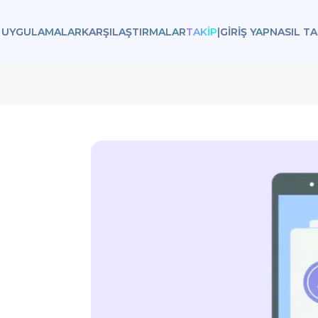
 UYGULAMALAR
KARŞILAŞTIRMALAR
TAKIP
|
GİRİŞ YAP
NASIL TA