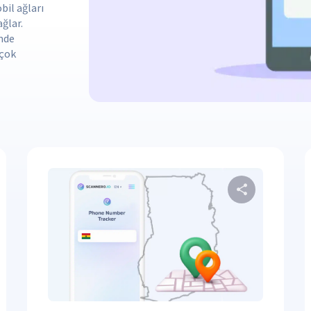
bil ağları
ğlar.
imde
rçok
Bu makaleyi paylaşın
Bu mak
Facebook
Bağlantıyı Kopyala
Twitter
F