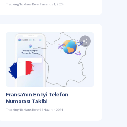
Tracking
Nicklaus Borer
Temmuz 1, 2024
aleyi paylaşın
Bu makaleyi p
acebook
Bağlantıyı Kopyala
Twitter
Facebook
Fransa'nın En İyi Telefon
Numarası Takibi
Tracking
Nicklaus Borer
14 Haziran 2024