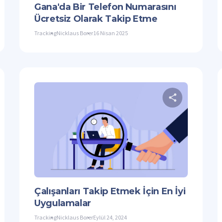
Gana'da Bir Telefon Numarasını
Ücretsiz Olarak Takip Etme
Tracking
Nicklaus Borer
16 Nisan 2025
Bu makaleyi paylaşın
Bu mak
Facebook
Bağlantıyı Kopyala
Twitter
F
Çalışanları Takip Etmek İçin En İyi
Uygulamalar
Tracking
Nicklaus Borer
Eylül 24, 2024