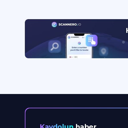
Kaydolun
haber