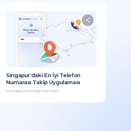
aleyi paylaşın
Bu makaleyi p
acebook
Bağlantıyı Kopyala
Twitter
Facebook
Singapur'daki En İyi Telefon
Numarası Takip Uygulaması
Tracking
Nicklaus Borer
7 Mart 2024