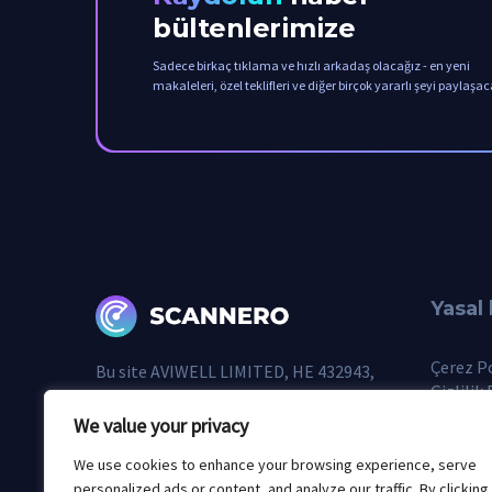
bültenlerimize
Sadece birkaç tıklama ve hızlı arkadaş olacağız - en yeni
makaleleri, özel teklifleri ve diğer birçok yararlı şeyi paylaşac
Yasal 
Çerez Po
Bu site AVIWELL LIMITED, HE 432943,
Gizlilik 
Archaias Lidras 7, 2200, Geri Lefkoşa,
Kullanı
Kıbrıs'a aittir ve bu şirket tarafından
We value your privacy
Beni Ki
işletilmektedir.
We use cookies to enhance your browsing experience, serve
personalized ads or content, and analyze our traffic. By clicking