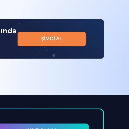
nında
ŞIMDI AL