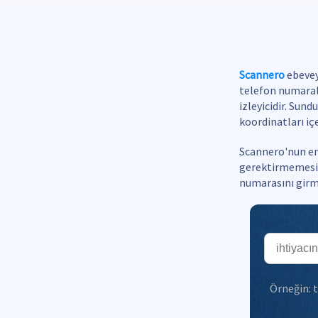
Scannero
ebevey
telefon numarala
izleyicidir. Sund
koordinatları içe
Scannero'nun en
gerektirmemesidi
numarasını girme
Örneğin:
t