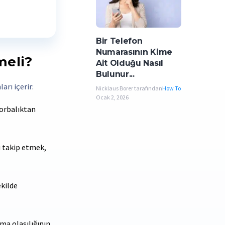
Bir Telefon
Numarasının Kime
meli?
Ait Olduğu Nasıl
Bulunur...
arı içerir:
Nicklaus Borer tarafından
How To
Ocak 2, 2026
zorbalıktan
ı takip etmek,
ekilde
lma olasılığının