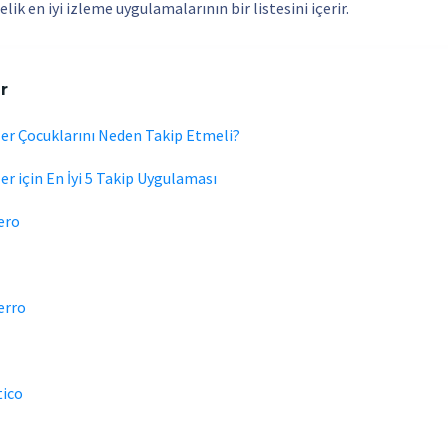
ik en iyi izleme uygulamalarının bir listesini içerir.
r
er Çocuklarını Neden Takip Etmeli?
er için En İyi 5 Takip Uygulaması
ero
erro
tico