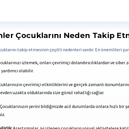
ler Çocuklarını Neden Takip Et
klarını takip etmesinin çeşitli nedenleri vardır. En önemlileri şunl
uklarınızı izlemek, onları çevrimiçi dolandırıcılıklardan ve siber 
yardımcı olabilir.
uklarınızın çevrimiçi etkinliklerini ve gerçek zamanlı konumların
 evden uzakta olduklarında size gönül rahatlığı sağlar.
Çocuklarınızın yerini bildiğinizde acil durumlarda onlara hızlı bir ş
iz.
lirlik:
Araştırmalar, iyi izlenen çocukların sosyal aktivitelere katı