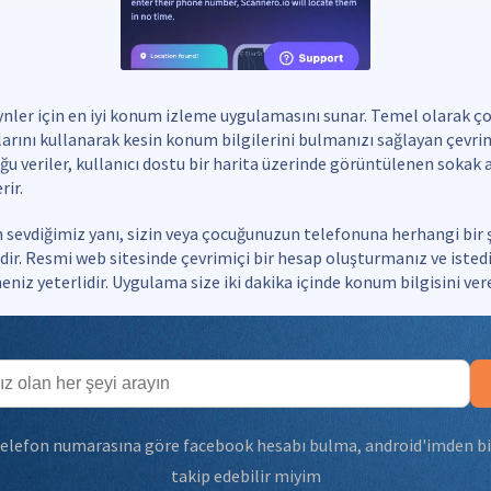
nler için en iyi konum izleme uygulamasını sunar. Temel olarak ço
rını kullanarak kesin konum bilgilerini bulmanızı sağlayan çevrimi
uğu veriler, kullanıcı dostu bir harita üzerinde görüntülenen sokak a
rir.
 sevdiğimiz yanı, sizin veya çocuğunuzun telefonuna herhangi bir 
r. Resmi web sitesinde çevrimiçi bir hesap oluşturmanız ve istedi
niz yeterlidir. Uygulama size iki dakika içinde konum bilgisini vere
elefon numarasına göre facebook hesabı bulma
,
android'imden bi
takip edebilir miyim