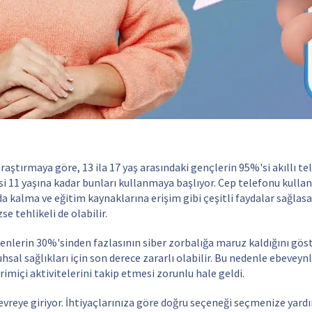
araştırmaya göre, 13 ila 17 yaş arasındaki gençlerin 95%'si akıllı te
i 11 yaşına kadar bunları kullanmaya başlıyor. Cep telefonu kulla
da kalma ve eğitim kaynaklarına erişim gibi çeşitli faydalar sağlasa
e tehlikeli de olabilir.
rgenlerin 30%'sinden fazlasının siber zorbalığa maruz kaldığını gös
hsal sağlıkları için son derece zararlı olabilir. Bu nedenle ebeveyn
rimiçi aktivitelerini takip etmesi zorunlu hale geldi.
devreye giriyor. İhtiyaçlarınıza göre doğru seçeneği seçmenize yard