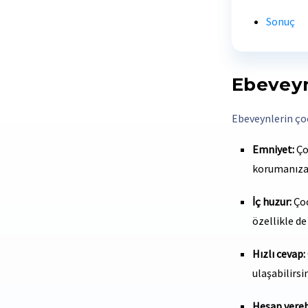
Sonuç
Ebeveyn
Ebeveynlerin çocu
Emniyet:
Çoc
korumanıza 
İç huzur:
Çoc
özellikle de
Hızlı cevap:
ulaşabilirsin
Hesap verebi