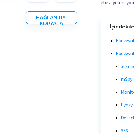
ebeveynlere yönel
BAĞLANTIYI
KOPYALA
İçindekile
Ebeveynl
Ebeveynl
Scann
mSpy
Monit
Eyezy
Detec
SSS