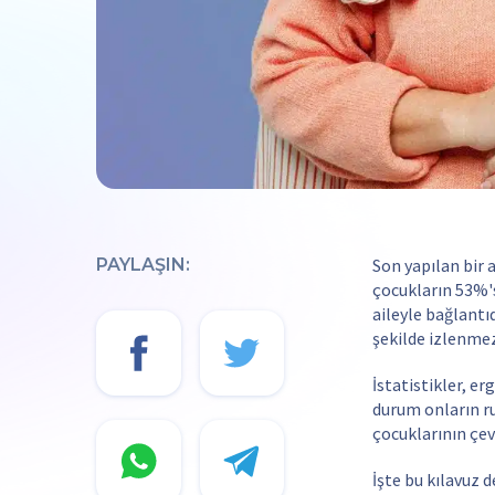
PAYLAŞIN:
Son yapılan bir 
çocukların 53%'s
aileyle bağlantı
şekilde izlenmezs
İstatistikler, e
durum onların ru
çocuklarının çev
İşte bu kılavuz 