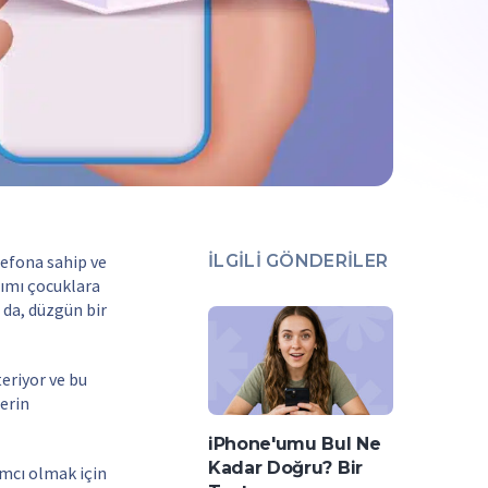
lefona sahip ve
İLGILI GÖNDERILER
nımı çocuklara
 da, düzgün bir
teriyor ve bu
lerin
iPhone'umu Bul Ne
Kadar Doğru? Bir
ımcı olmak için