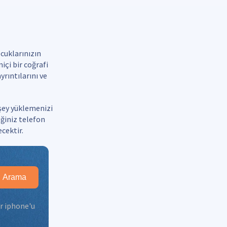
cuklarınızın
çi bir coğrafi
yrıntılarını ve
şey yüklemenizi
ğiniz telefon
cektir.
Arama
r iphone'u