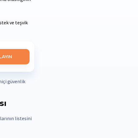
tek ve teşvik
LAYIN
miçi güvenlik
sı
arının listesini