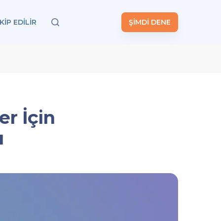
KIP EDILIR
ŞİMDİ DENE
er İçin
ı