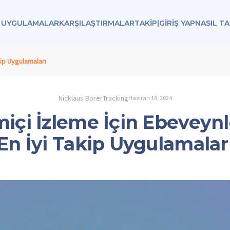
 UYGULAMALAR
KARŞILAŞTIRMALAR
TAKIP
|
GİRİŞ YAP
NASIL TA
kip Uygulamaları
Nicklaus Borer
Tracking
Haziran 18, 2024
içi İzleme İçin Ebeveynl
En İyi Takip Uygulamalar