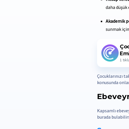
daha düşük 
Akademik p
sunmak için 
Ço
Emi
1 tık
Çocuklarınızı ta
konusunda onlar
Ebeveyn
Kapsamlı ebeveyn
burada bulabilirs