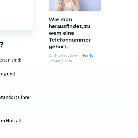
Wie man
herausfindet, zu
wem eine
Telefonnummer
?
gehört...
Von Nicklaus Borer in
How To
sten sind:
Januar 2, 2026
rug und
Standorts Ihrer
im Notfall