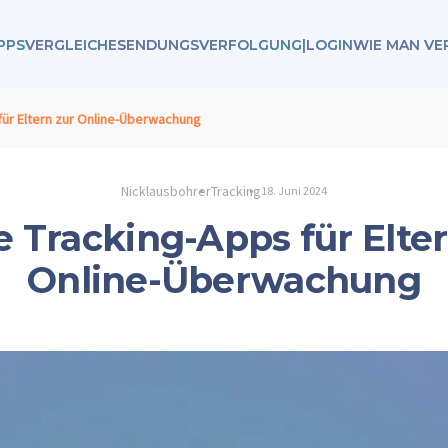
PPS
VERGLEICHE
SENDUNGSVERFOLGUNG
|
LOGIN
WIE MAN VE
für Eltern zur Online-Überwachung
Nicklausbohrer
Tracking
18. Juni 2024
e Tracking-Apps für Elter
Online-Überwachung