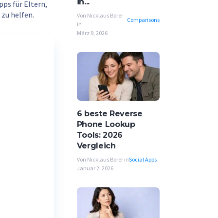
in...
pps für Eltern,
 zu helfen.
Von Nicklaus Borer
Comparisons
in
März 9, 2026
6 beste Reverse
Phone Lookup
Tools: 2026
Vergleich
Von Nicklaus Borer in
Social Apps
Januar 2, 2026