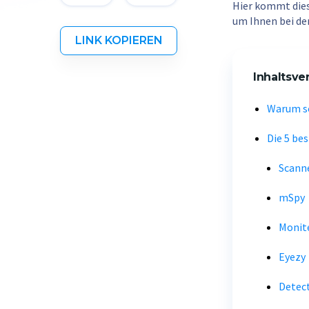
Hier kommt diese
um Ihnen bei de
LINK KOPIEREN
Inhaltsve
Warum so
Die 5 be
Scann
mSpy
Monit
Eyezy
Detec