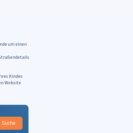
unde um einen
Straßendetails
Ihres Kindes
len Website
Suche