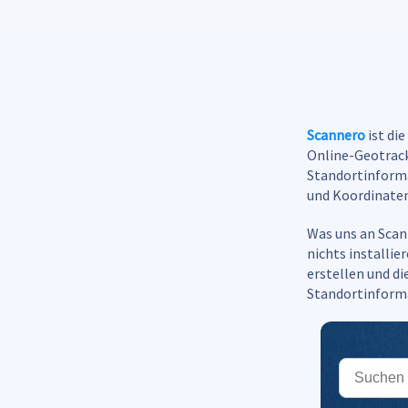
Scannero
ist di
Online-Geotrack
Standortinforma
und Koordinaten
Was uns an Scann
nichts installie
erstellen und d
Standortinforma