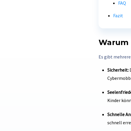
FAQ
Fazit
Warum s
Es gibt mehrere
Sicherheit:
D
Cybermobbi
Seelenfried
Kinder könn
Schnelle An
schnell erre