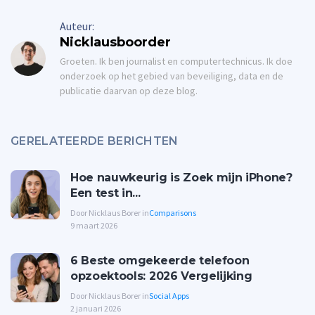
Auteur:
Nicklausboorder
Groeten. Ik ben journalist en computertechnicus. Ik doe
onderzoek op het gebied van beveiliging, data en de
publicatie daarvan op deze blog.
GERELATEERDE BERICHTEN
Hoe nauwkeurig is Zoek mijn iPhone?
Een test in...
Door Nicklaus Borer in
Comparisons
9 maart 2026
6 Beste omgekeerde telefoon
opzoektools: 2026 Vergelijking
Door Nicklaus Borer in
Social Apps
2 januari 2026