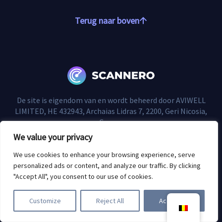
Terug naar boven
De site is eigendom van en wordt beheerd door AVIWELL
LIMITED, HE 432943, Archaias Lidras 7, 2200, Geri Nicosia,
Cyprus.
We value your privacy
Juridische informatie
We use cookies to enhance your browsing experience, serve
personalized ads or content, and analyze our traffic. By clicking
Cookiebeleid
"Accept All", you consent to our use of cookies.
Privacybeleid
Gebruiksvoorwaarden
Customize
Reject All
Accept All
Wie riep me?