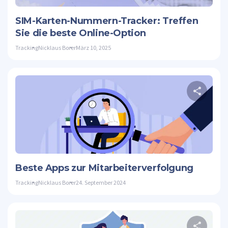
Twitte
SIM-Karten-Nummern-Tracker: Treffen
Sie die beste Online-Option
Tracking
Nicklaus Borer
März 10, 2025
D
Twitte
Beste Apps zur Mitarbeiterverfolgung
Tracking
Nicklaus Borer
24. September 2024