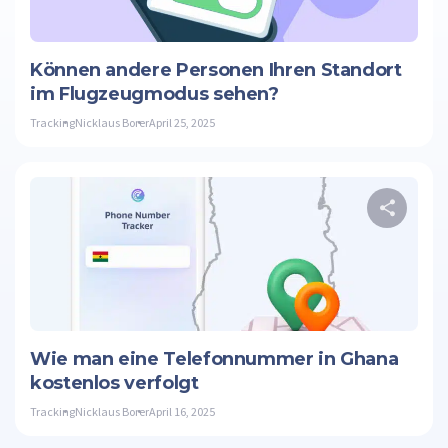
Twitte
Können andere Personen Ihren Standort
im Flugzeugmodus sehen?
Tracking
Nicklaus Borer
April 25, 2025
D
Twitte
Wie man eine Telefonnummer in Ghana
kostenlos verfolgt
Tracking
Nicklaus Borer
April 16, 2025