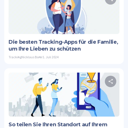
D
Twitte
Die besten Tracking-Apps für die Familie,
um Ihre Lieben zu schützen
Tracking
Nicklaus Borer
1. Juli 2024
D
Twitte
So teilen Sie Ihren Standort auf Ihrem