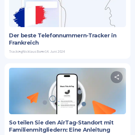
D
Twitte
Der beste Telefonnummern-Tracker in
Frankreich
Tracking
Nicklaus Borer
14. Juni 2024
D
Twitte
So teilen Sie den AirTag-Standort mit
Familienmitgliedern: Eine Anleitung