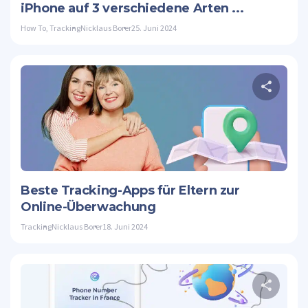
iPhone auf 3 verschiedene Arten ...
How To
,
Tracking
Nicklaus Borer
25. Juni 2024
D
Twitte
Beste Tracking-Apps für Eltern zur
Online-Überwachung
Tracking
Nicklaus Borer
18. Juni 2024