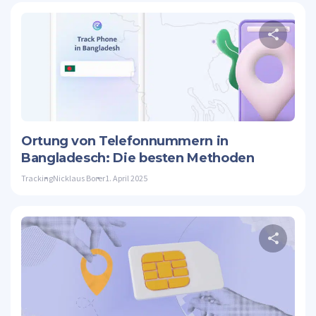
D
Twitte
Ortung von Telefonnummern in
Bangladesch: Die besten Methoden
Tracking
Nicklaus Borer
1. April 2025
D