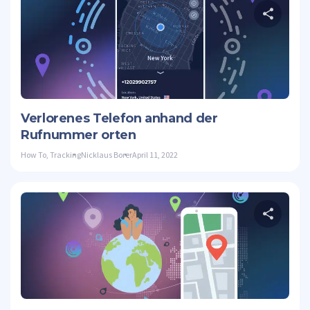
D
Twitte
Verlorenes Telefon anhand der
Rufnummer orten
How To
,
Tracking
Nicklaus Borer
April 11, 2022
D
Twitte