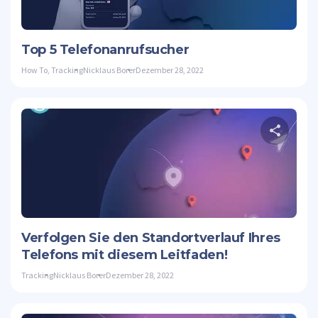
Twitte
Top 5 Telefonanrufsucher
How To
,
Tracking
Nicklaus Borer
Dezember 28, 2022
D
Twitte
Verfolgen Sie den Standortverlauf Ihres
Telefons mit diesem Leitfaden!
Tracking
Nicklaus Borer
Dezember 28, 2022