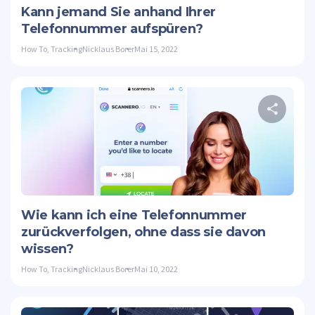
Kann jemand Sie anhand Ihrer
Telefonnummer aufspüren?
How To
,
Tracking
Nicklaus Borer
Mai 15, 2022
D
Twitte
Wie kann ich eine Telefonnummer
zurückverfolgen, ohne dass sie davon
wissen?
How To
,
Tracking
Nicklaus Borer
Mai 10, 2022