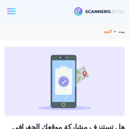
Scannero
بيت
التتبع
هل تستنزف مشاركة موقعك الجغرافي