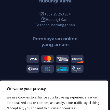
Hubungi kami
+357 25 263 284
Hubungi Kami
Berhenti berlangganan
Pembayaran online
yang aman:
We value your privacy
© 2026 Scannero.blog. Semua merek adalah hak milik dari pemiliknya
masing-masing.
We use cookies to enhance your browsing experience, serve
Batasan usia: 18+
personalized ads or content, and analyze our traffic. By clicking
"Accept All", you consent to our use of cookies.