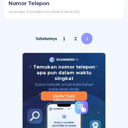
Nomor Telepon
Social Apps
,
Tracking
Nicklaus Borer
31 Maret 2022
1
2
3
Sebelumnya
Temukan nomor telepon
apa pun dalam waktu
singkat
Solusi terbaik untuk kebutuhan
pelacakan Anda
DAPATKAN
SEKARANG