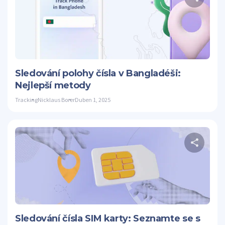
S
Twitter
Sledování polohy čísla v Bangladéši:
Nejlepší metody
Tracking
Nicklaus Borer
Duben 1, 2025
S
Twitter
Sledování čísla SIM karty: Seznamte se s