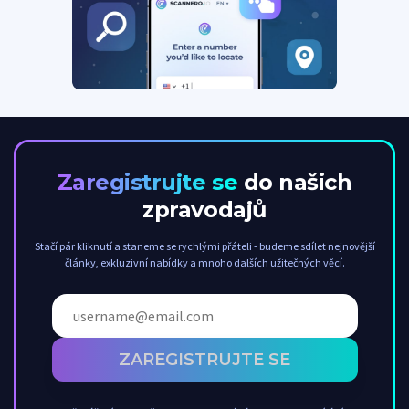
Zaregistrujte se
do našich
zpravodajů
Stačí pár kliknutí a staneme se rychlými přáteli - budeme sdílet nejnovější
články, exkluzivní nabídky a mnoho dalších užitečných věcí.
ZAREGISTRUJTE SE