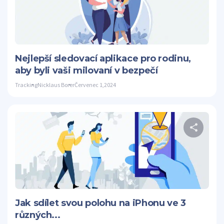
S
Twitter
Nejlepší sledovací aplikace pro rodinu,
aby byli vaši milovaní v bezpečí
Tracking
Nicklaus Borer
Červenec 1,2024
S
Twitter
Jak sdílet svou polohu na iPhonu ve 3
různých...