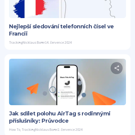
Twitter
Nejlepší sledování telefonních čísel ve
Francii
Tracking
Nicklaus Borer
14. července 2024
S
Twitter
Jak sdílet polohu AirTag s rodinnými
příslušníky: Průvodce
How To
,
Tracking
Nicklaus Borer
2. července 2024