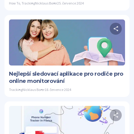
How To
,
Tracking
Nicklaus Borer
25. července 2024
S
Twitter
Nejlepší sledovací aplikace pro rodiče pro
online monitorování
Tracking
Nicklaus Borer
18. července 2024
S