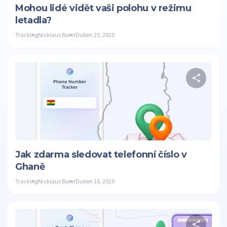
Mohou lidé vidět vaši polohu v režimu
letadla?
Tracking
Nicklaus Borer
Duben 25, 2025
S
Twitter
Jak zdarma sledovat telefonní číslo v
Ghaně
Tracking
Nicklaus Borer
Duben 16, 2025