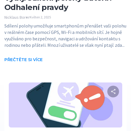
Odhalení pravdy
Nicklaus Borer
Květen 2, 2025
Sdílení polohy umožňuje smartphonům přenášet vaši polohu
v reálném čase pomocí GPS, Wi-Fi a mobilních sítí. Je hojně
využíváno pro bezpečnost, navigaci a udržování kontaktu s
rodinou nebo přáteli. Mnozí uživatelé se však nyní ptají: zda...
PŘEČTĚTE SI VÍCE
S
Twitter