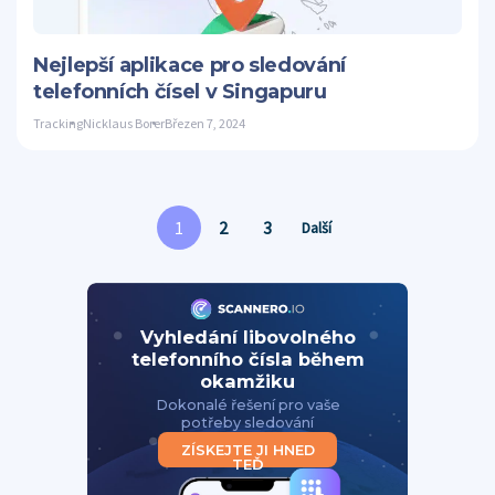
Twitter
Nejlepší aplikace pro sledování
telefonních čísel v Singapuru
Tracking
Nicklaus Borer
Březen 7, 2024
1
2
3
Další
Vyhledání libovolného
telefonního čísla během
okamžiku
Dokonalé řešení pro vaše
potřeby sledování
ZÍSKEJTE JI HNED
TEĎ