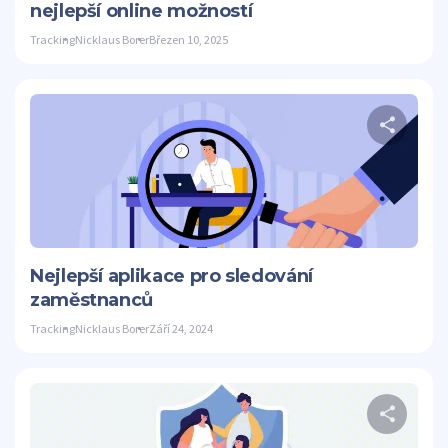
nejlepší online možností
Tracking
Nicklaus Borer
Březen 10, 2025
S
Twitter
Nejlepší aplikace pro sledování
zaměstnanců
Tracking
Nicklaus Borer
Září 24, 2024