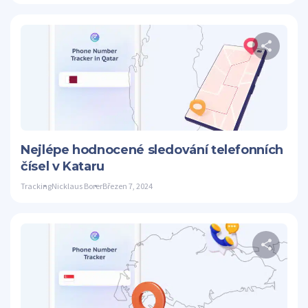
S
Twitter
Nejlépe hodnocené sledování telefonních
čísel v Kataru
Tracking
Nicklaus Borer
Březen 7, 2024
S