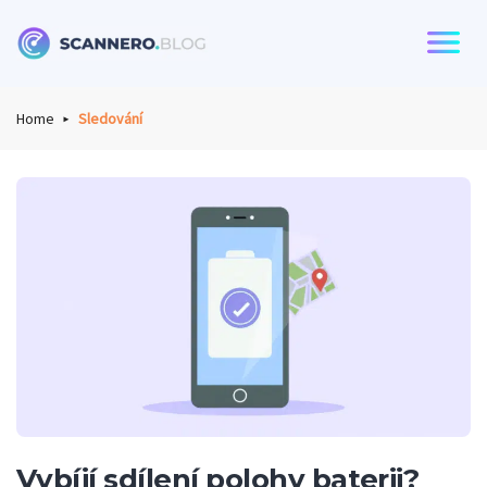
Scannero
Home
Sledování
Vybíjí sdílení polohy baterii?