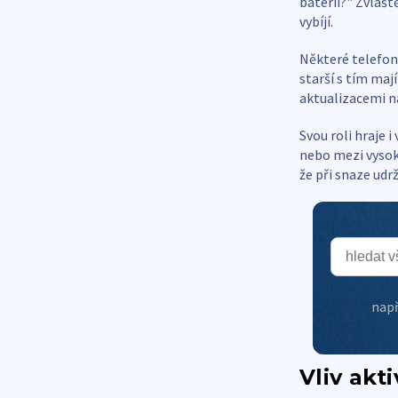
baterii?" Zvláště
vybíjí.
Některé telefony
starší s tím maj
aktualizacemi n
Svou roli hraje 
nebo mezi vysok
že při snaze udrž
např
Vliv akt