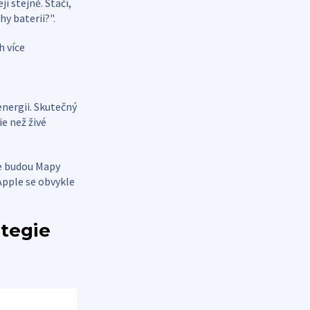
í stejně. Stačí,
hy baterii?".
h více
e
energii. Skutečný
e než živé
ace budou Mapy
Apple se obvykle
ategie