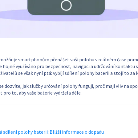
umožňuje smartphonům přenášet vaši polohu v reálném čase pomoc
Je hojně využíváno pro bezpečnost, navigaci a udržování kontaktu 
živatelů se však nyní ptá: vybíjí sdílení polohy baterii a stojí to 
e dozvíte, jak služby určování polohy fungují, proč mají vliv na sp
 pro to, aby vaše baterie vydržela déle.
 sdílení polohy baterii: Bližší informace o dopadu