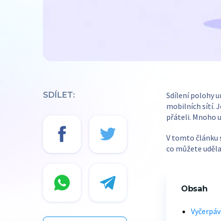
SDÍLET:
Sdílení polohy 
mobilních sítí. 
přáteli. Mnoho u
V tomto článku s
co můžete udělat
Obsah
Vyčerpává