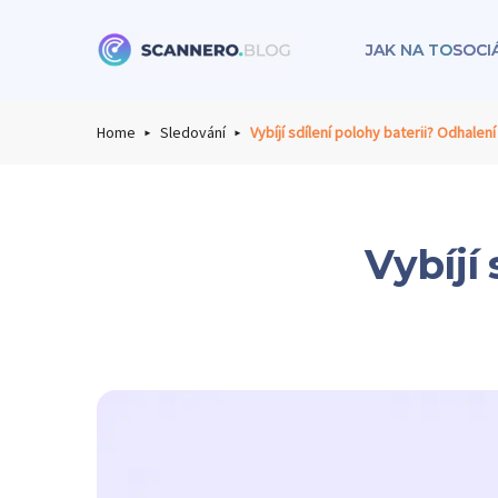
JAK NA TO
SOCI
Scannero
Home
Sledování
Vybíjí sdílení polohy baterii? Odhalen
Vybíjí