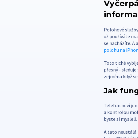
Vyčerpáv
informa
Polohové služby 
už používáte map
se nacházíte. A 
polohu na iPho
Toto tiché vybíj
přesný - sleduje 
zejména když se 
Jak fung
Telefon neví jen
a kontrolou mobi
byste si mysleli.
A tato neustálá p