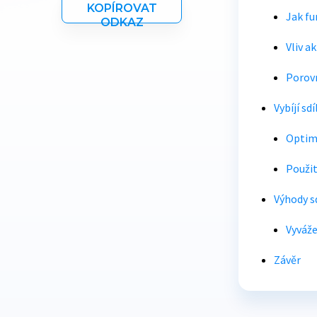
KOPÍROVAT
Jak fu
ODKAZ
Vliv a
Porovn
Vybíjí sd
Optima
Použit
Výhody sd
Vyváže
Závěr