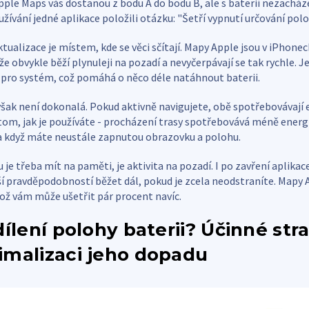
ple Maps vás dostanou z bodu A do bodu B, ale s baterií nezacházej
oužívání jedné aplikace položili otázku: "Šetří vypnutí určování polo
tualizace je místem, kde se věci sčítají. Mapy Apple jsou v iPhonec
e obvykle běží plynuleji na pozadí a nevyčerpávají se tak rychle. J
pro systém, což pomáhá o něco déle natáhnout baterii.
šak není dokonalá. Pokud aktivně navigujete, obě spotřebovávají 
 tom, jak je používáte - procházení trasy spotřebovává méně energi
 když máte neustále zapnutou obrazovku a polohu.
ou je třeba mít na paměti, je aktivita na pozadí. I po zavření aplik
ší pravděpodobností běžet dál, pokud je zcela neodstraníte. Mapy 
, což vám může ušetřit pár procent navíc.
dílení polohy baterii? Účinné str
imalizaci jeho dopadu