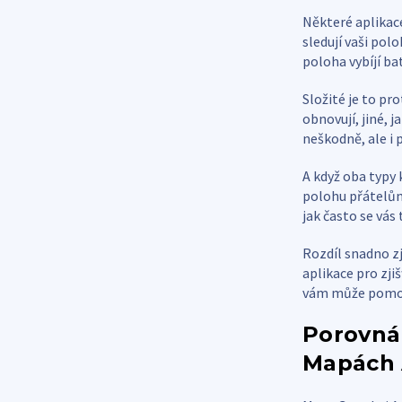
Některé aplikac
sledují vaši pol
poloha vybíjí ba
Složité je to pr
obnovují, jiné, 
neškodně, ale i 
A když oba typy 
polohu přátelům
jak často se vás 
Rozdíl snadno zji
aplikace pro zji
vám může pomoci
Porovnán
Mapách 