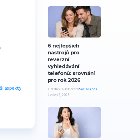
6 nejlepších
u
nástrojů pro
reverzní
vyhledávání
telefonů: srovnání
pro rok 2026
lší aspekty
Od Nicklaus Borer v
Social Apps
Leden 2, 2026