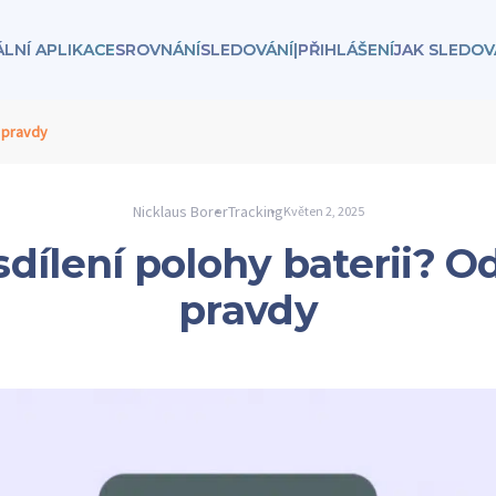
ÁLNÍ APLIKACE
SROVNÁNÍ
SLEDOVÁNÍ
|
PŘIHLÁŠENÍ
JAK SLEDOV
í pravdy
Nicklaus Borer
Tracking
Květen 2, 2025
 sdílení polohy baterii? O
pravdy