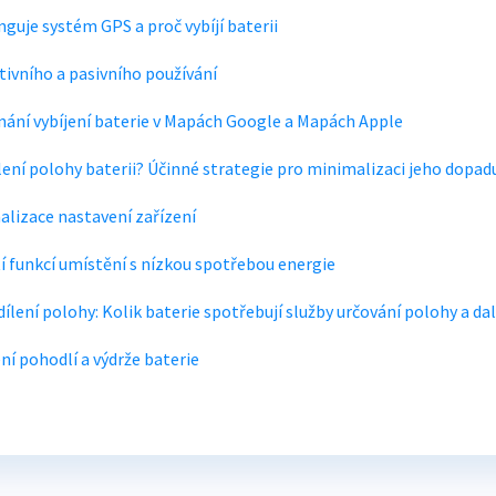
nguje systém GPS a proč vybíjí baterii
ktivního a pasivního používání
ání vybíjení baterie v Mapách Google a Mapách Apple
ílení polohy baterii? Účinné strategie pro minimalizaci jeho dopad
lizace nastavení zařízení
í funkcí umístění s nízkou spotřebou energie
ílení polohy: Kolik baterie spotřebují služby určování polohy a da
ní pohodlí a výdrže baterie