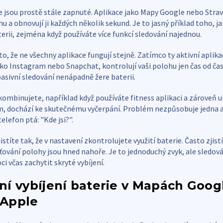
e jsou prostě stále zapnuté. Aplikace jako Mapy Google nebo Stra
ohu a obnovují ji každých několik sekund. Je to jasný příklad toho, 
terii, zejména když používáte více funkcí sledování najednou.
oto, že ne všechny aplikace fungují stejně. Zatímco ty aktivní aplik
jako Instagram nebo Snapchat, kontrolují vaši polohu jen čas od ča
pasivní sledování nenápadně žere baterii.
kombinujete, například když používáte fitness aplikaci a zároveň 
, dochází ke skutečnému vyčerpání. Problém nezpůsobuje jedna ap
telefon ptá: "Kde jsi?".
stíte tak, že v nastavení zkontrolujete využití baterie. Často zjistí
šťování polohy jsou hned nahoře. Je to jednoduchý zvyk, ale sledová
 včas zachytit skryté vybíjení.
í vybíjení baterie v Mapách Goog
Apple