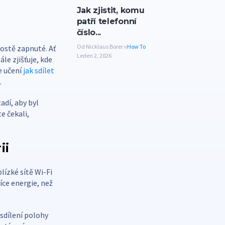
Jak zjistit, komu
patří telefonní
číslo...
Od Nicklaus Borer v
How To
rostě zapnuté. Ať
Leden 2, 2026
le zjišťuje, kde
e učení
jak sdílet
.
adí, aby byl
e čekali,
ii
lízké sítě Wi-Fi
íce energie, než
í sdílení polohy