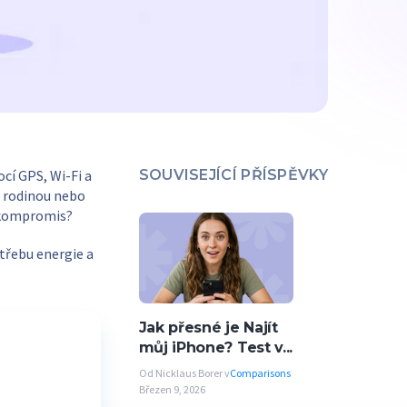
í GPS, Wi-Fi a
SOUVISEJÍCÍ PŘÍSPĚVKY
s rodinou nebo
za kompromis?
otřebu energie a
Jak přesné je Najít
můj iPhone? Test v...
Od Nicklaus Borer v
Comparisons
Březen 9, 2026