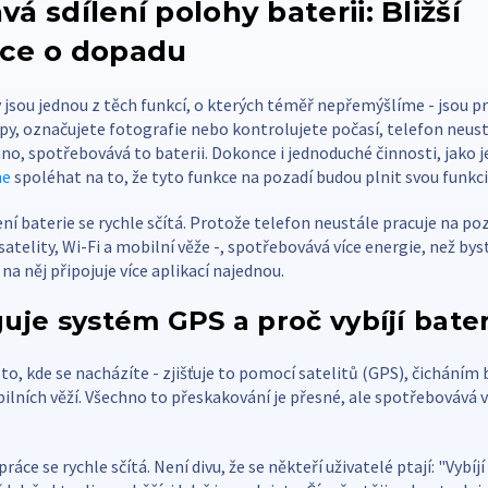
á sdílení polohy baterii: Bližší
ce o dopadu
jsou jednou z těch funkcí, o kterých téměř nepřemýšlíme - jsou p
y, označujete fotografie nebo kontrolujete počasí, telefon neustá
ano, spotřebovává to baterii. Dokonce i jednoduché činnosti, jako j
ne
spoléhat na to, že tyto funkce na pozadí budou plnit svou funkci
ení baterie se rychle sčítá. Protože telefon neustále pracuje na poz
satelity, Wi-Fi a mobilní věže -, spotřebovává více energie, než byst
na něj připojuje více aplikací najednou.
uje systém GPS a proč vybíjí bater
 to, kde se nacházíte - zjišťuje to pomocí satelitů (GPS), čicháním b
lních věží. Všechno to přeskakování je přesné, ale spotřebovává v
ráce se rychle sčítá. Není divu, že se někteří uživatelé ptají: "Vybíj