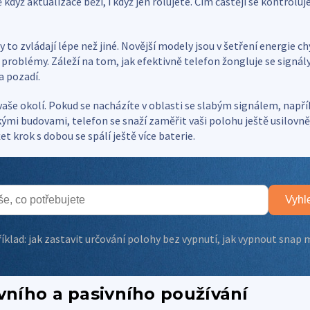
 když aktualizace běží, i když jen rolujete. Čím častěji se kontroluje
 to zvládají lépe než jiné. Novější modely jsou v šetření energie ch
í problémy. Záleží na tom, jak efektivně telefon žongluje se signál
a pozadí.
i vaše okolí. Pokud se nacházíte v oblasti se slabým signálem, např
ými budovami, telefon se snaží zaměřit vaši polohu ještě usilovně
et krok s dobou se spálí ještě více baterie.
Vyhl
íklad:
jak zastavit určování polohy bez vypnutí
,
jak vypnout snap
ivního a pasivního používání