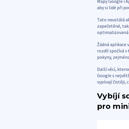
Mapy Google i Ap
aby si lidé při p
Tato neustálá ak
zapečetěné, takž
optimalizovaná 
Žádná aplikace v
rozdíl spočívá v
pokyny, zejména
Další věcí, kter
Google s největ
vypínají čistěji
Vybíjí s
pro min