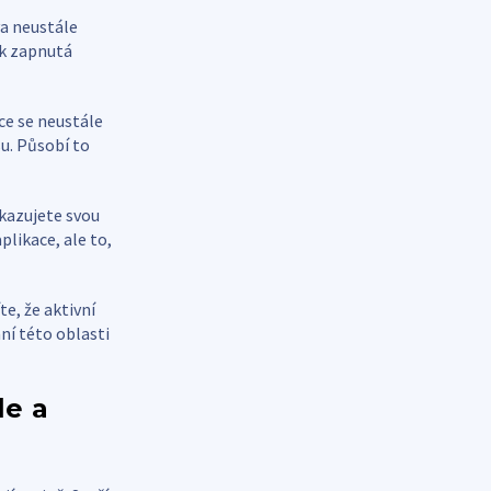
va neustále
jak zapnutá
ace se neustále
su. Působí to
ukazujete svou
likace, ale to,
te, že aktivní
ní této oblasti
le a