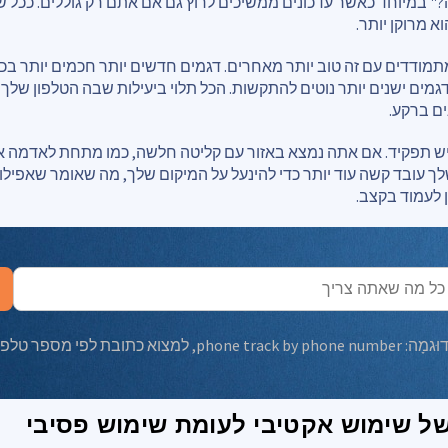
" במיוחד כאשר עדכונים ממשיכים לרוץ גם אם אתם רק גוללים. ככל ש
וא מרוקן יותר.
מודדים עם זה טוב יותר מאחרים. דגמים חדשים יותר חכמים יותר בכל 
גמים ישנים יותר נוטים להתקשות. הכל תלוי ביעילות שבה הטלפון שלך
ים ברקע.
ש תפקיד. אם אתה נמצא באזור עם קליטה חלשה, כמו מתחת לאדמה או ב
לך עובד קשה עוד יותר כדי להינעל על המיקום שלך, מה שאומר שאפילו 
 לעמוד בקצב.
דוּגמָה:
phone track by phone number
,
למצוא כתובת לפי מספר טלפו
 שימוש אקטיבי לעומת שימוש פסיבי