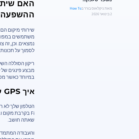
האם שיתוף
מאת ניקלאוס בורר ב
How To
ההשפעה
2 בינואר 2026
שירותי מיקום הם 
משתמשים במפות, מ
נמצאים. וכן, זה 
לסמוך על תכונות 
ריקון הסוללה השק
במיוחד כאשר מספ
איך GPS עובד ולמה הוא מרוקן את הסוללה
Fi בקרבת מקום 
שאתה חושב.
והעבודה המתמדת 