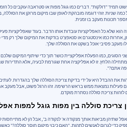
וט תמיד "דולקות". דברים כמו גוגל מפות או סטראבה עוקבים כל הזמ
 כמה שניות. זוהי דוגמה מובהקת לאופן שבו מיקום מרוקן את הסוללה, 
ר תכונות מעקב בו זמנית.
 הוא שלא כל האפליקציות עובדות אותו הדבר. בעוד שאפליקציות פעיל
, אחרות כמו אינסטגרם או סנאפצ'ט בודקות את המיקום שלך רק מדי פ
לו מעקב פסיבי אוכל בשקט את הסוללה שלך.
 הסוגים, כמו הפעלת אפליקציית כושר תוך כדי שיתוף המיקום שלכם 
תחילה הלחץ. זו לא אפליקציה אחת שגורמת לבעיה, אלא התדירות ש
פה אתם?".
ות את ההבדל היא על ידי בדיקת צריכת הסוללה שלך בהגדרות. לעתים 
ם פעילות נמצאות ממש בראש הרשימה. זהו הרגל פשוט, אבל מעקב אח
כם לזהות צריכת סוללה נסתרת מוקדם.
 צריכת סוללה בין מפות גוגל למפות אפל
אפל שתיהן מביאות אותך מנקודה א' לנקודה ב', אבל הן לא מתייחסות 
ספיק כדי לגרום לאנשים לתהות, "האם כיבוי מיקום חוסך סוללה?" כא