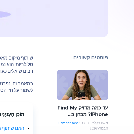
פוסטים קשורים
סלולריות. הוא נ
רבים שואלים כעת
במאמר זה, נפרט כ
לשמור על חיי הסו
עד כמה מדויק Find My
iPhone? מבחן ב...
תוֹכֶן הָעִניָנִי
מאת ניקלאוס בורר ב
Comparisons
האם שיתוף מ
9 במרץ 2026