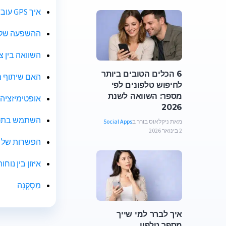
איך GPS עובד ולמה הוא מרוקן את הסוללה
ההשפעה של ש
השוואה בין צ
6 הכלים הטובים ביותר
האם שיתוף מ
לחיפוש טלפונים לפי
מספר: השוואה לשנת
אופטימיזציה
2026
השתמש בתכונ
מאת ניקלאוס בורר ב
Social Apps
2 בינואר 2026
הפשרות של ש
איזון בין נוחו
מַסְקָנָה
איך לברר למי שייך
מספר טלפון...