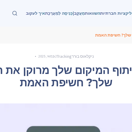
יקציות חברתיות
השוואות
מַעֲקָב
|
כְּנִיסָה לַמַעֲרֶכֶת
איך לעקוב
 שלך? חשיפת האמת
ניקלאוס בורר
Tracking
2 במאי, 2025
תוף המיקום שלך מרוקן את ה
שלך? חשיפת האמת