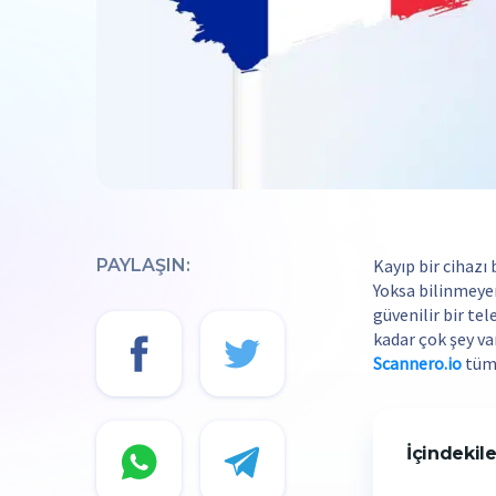
PAYLAŞIN:
Kayıp bir cihazı
Yoksa bilinmeye
güvenilir bir te
kadar çok şey va
Scannero.io
tüm 
İçindekile