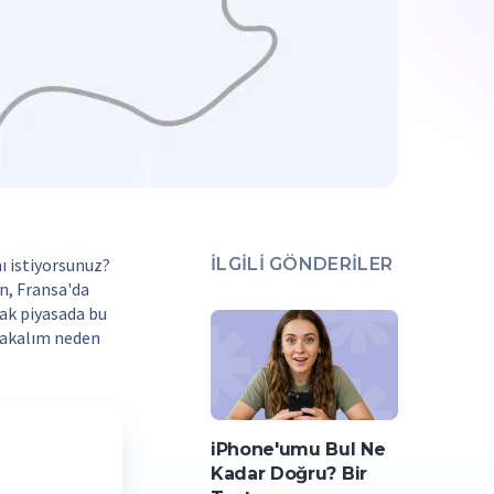
ı istiyorsunuz?
İLGILI GÖNDERILER
n, Fransa'da
cak piyasada bu
 Bakalım neden
iPhone'umu Bul Ne
Kadar Doğru? Bir