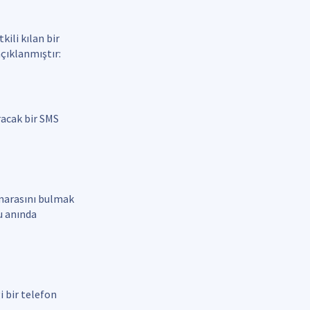
kili kılan bir
açıklanmıştır:
racak bir SMS
umarasını bulmak
u anında
 bir telefon