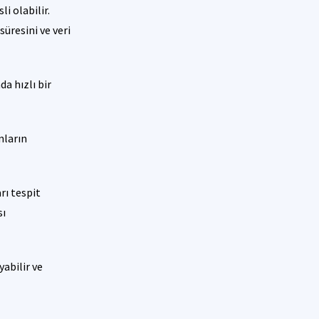
i olabilir.
süresini ve veri
a hızlı bir
nların
rı tespit
sı
yabilir ve