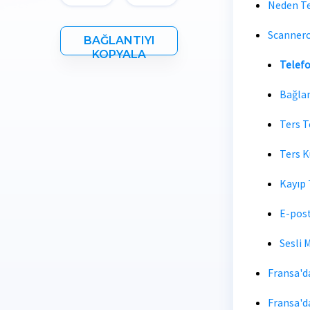
Neden Te
Scannero.
BAĞLANTIYI
KOPYALA
Telef
Bağla
Ters 
Ters K
Kayıp 
E-post
Sesli 
Fransa'd
Fransa'd