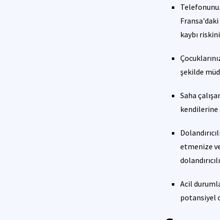
Telefonunuzu
Fransa'daki 
kaybı riskini
Çocuklarını
şekilde müda
Saha çalışan
kendilerine
Dolandırıcıl
etmenize ve
dolandırıcıl
Acil durumla
potansiyel o