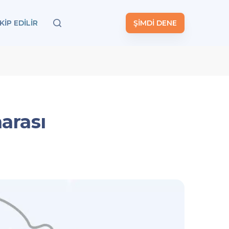
KIP EDILIR
ŞİMDİ DENE
arası