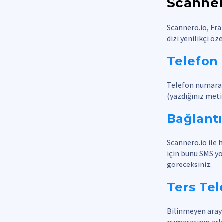
Scannero
Scannero.io, Fran
dizi yenilikçi öz
Telefon
Telefon numarası
(yazdığınız meti
Bağlant
Scannero.io ile 
için bunu SMS yo
göreceksiniz.
Ters Te
Bilinmeyen aray
numarasının arkas