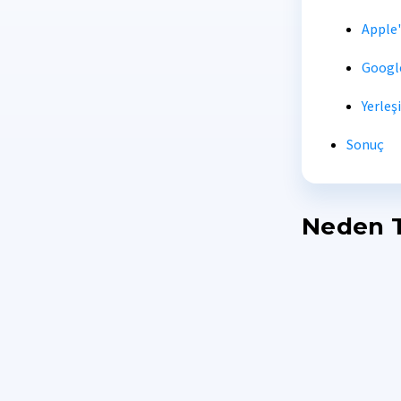
Apple'
Google
Yerleş
Sonuç
Neden T