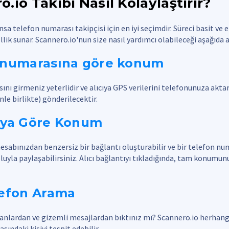
.io Takibi Nasıl Kolaylaştırır?
sa telefon numarası takipçisi için en iyi seçimdir. Süreci basit ve et
ellik sunar. Scannero.io'nun size nasıl yardımcı olabileceği aşağıda 
 numarasına göre konum
nı girmeniz yeterlidir ve alıcıya GPS verilerini telefonunuza akta
nle birlikte) gönderilecektir.
ıya Göre Konum
hesabınızdan benzersiz bir bağlantı oluşturabilir ve bir telefon n
luyla paylaşabilirsiniz. Alıcı bağlantıyı tıkladığında, tam konumun
lefon Arama
anlardan ve gizemli mesajlardan bıktınız mı? Scannero.io herhangi
ındaki kişiyi tespit edebilir.