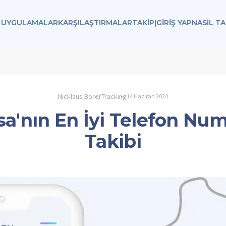
 UYGULAMALAR
KARŞILAŞTIRMALAR
TAKIP
|
GİRİŞ YAP
NASIL TA
Nicklaus Borer
Tracking
14 Haziran 2024
sa'nın En İyi Telefon Num
Takibi