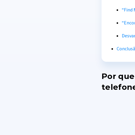
“Find 
“Encon
Desva
Conclus
Por que
telefon