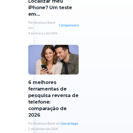
Localizar meu
iPhone? Um teste
em...
Por Nicklaus Borer
Comparisons
em
9 de março de 2026
6 melhores
ferramentas de
pesquisa reversa de
telefone:
comparação de
2026
Por Nicklaus Borer em
Social Apps
2 de janeiro de 2026