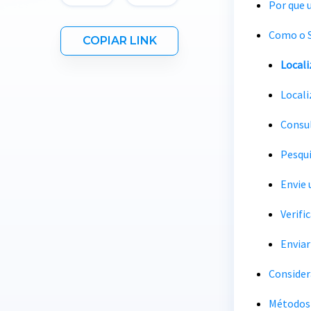
Por que 
Como o S
COPIAR LINK
Locali
Locali
Consul
Pesqui
Envie
Verifi
Envia
Consider
Métodos 