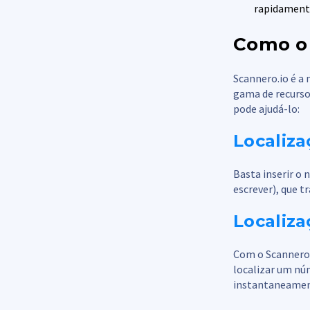
rapidamente
Como o 
Scannero.io é a
gama de recurso
pode ajudá-lo:
Localiz
Basta inserir o
escrever), que t
Localiza
Com o Scannero.i
localizar um núm
instantaneament