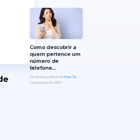
Como descobrir a
quem pertence um
número de
telefone...
de
Por Nicklaus Borer em
How To
2 de janeiro de 2026