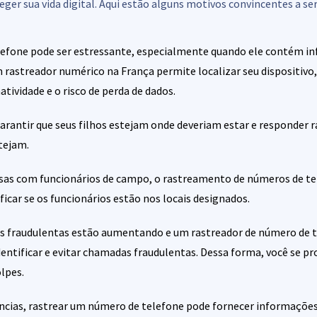
eger sua vida digital. Aqui estão alguns motivos convincentes a s
lefone pode ser estressante, especialmente quando ele contém i
m rastreador numérico na França permite localizar seu dispositiv
tividade e o risco de perda de dados.
arantir que seus filhos estejam onde deveriam estar e responder
tejam.
as com funcionários de campo, o rastreamento de números de t
ificar se os funcionários estão nos locais designados.
s fraudulentas estão aumentando e um rastreador de número de 
identificar e evitar chamadas fraudulentas. Dessa forma, você se p
olpes.
ias, rastrear um número de telefone pode fornecer informações 