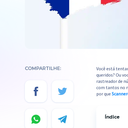
COMPARTILHE:
Você está tentan
queridos? Ou vo
rastreador de n
com tantos no m
por que
Scanner
Índice