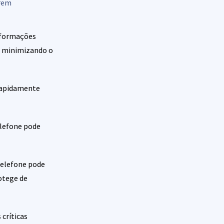
erem
nformações
o, minimizando o
 rapidamente
elefone pode
telefone pode
rotege de
críticas