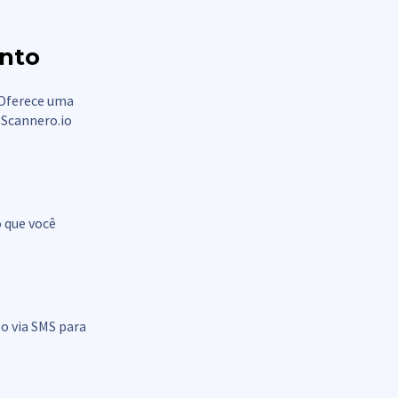
ento
 Oferece uma
 Scannero.io
o que você
lo via SMS para