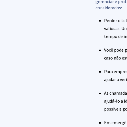
gerenciar e prot
considerados:
Perder o te
valiosas. U
tempo de ina
Você pode g
caso não es
Para empres
ajudar a ver
As chamada
ajudá-lo a 
possíveis g
Em emergênc