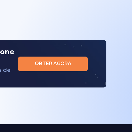
fone
OBTER AGORA
s de