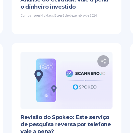
o dinheiro investido
Comparisons
Nicklaus Borer
6 de dezembro de 2024
mpartilhe este artigo
Comparti
ter
Facebook
Copiar link
Twitter
Revisão do Spokeo: Este serviço
de pesquisa reversa por telefone
vale a pena?