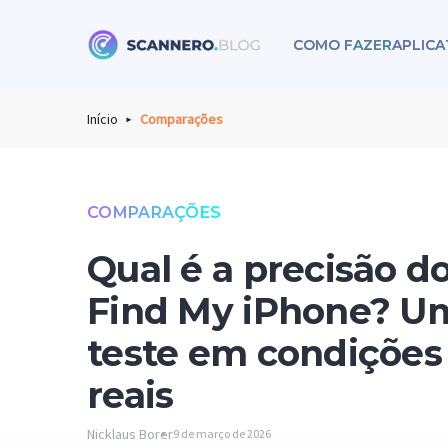
COMO FAZER
APLICA
Scannero
Início
Comparações
COMPARAÇÕES
Qual é a precisão d
Find My iPhone? U
teste em condições
reais
Nicklaus Borer
9 de março de 2026