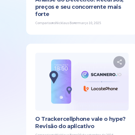
preços e seu concorrente mais
forte
Comparisons
Nicklaus Borer
março 10, 2025
Co
Twit
O Trackercellphone vale o hype?
Revisão do aplicativo
Comparisons
Nicklaus Borer
20 de setembro de 2024