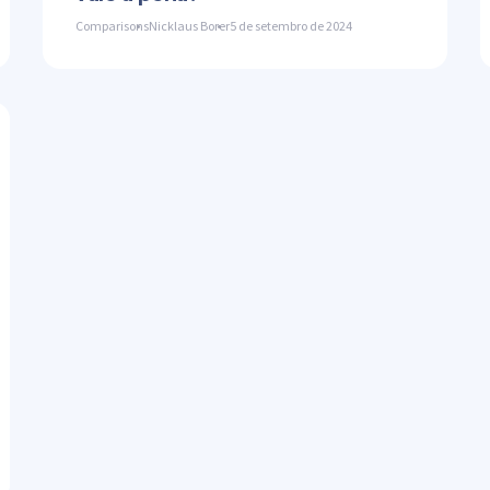
Comparisons
Nicklaus Borer
5 de setembro de 2024
mpartilhe este artigo
ter
Facebook
Copiar link