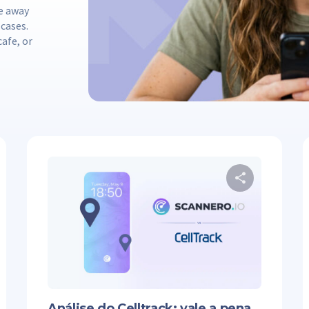
ve away
 cases.
cafe, or
mpartilhe este artigo
Comparti
ter
Facebook
Copiar link
Twitter
Análise do Celltrack: vale a pena