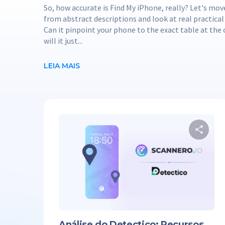
So, how accurate is Find My iPhone, really? Let's mo
from abstract descriptions and look at real practical
Can it pinpoint your phone to the exact table at the 
will it just...
LEIA MAIS
Co
Twit
Análise do Detectico: Recursos,