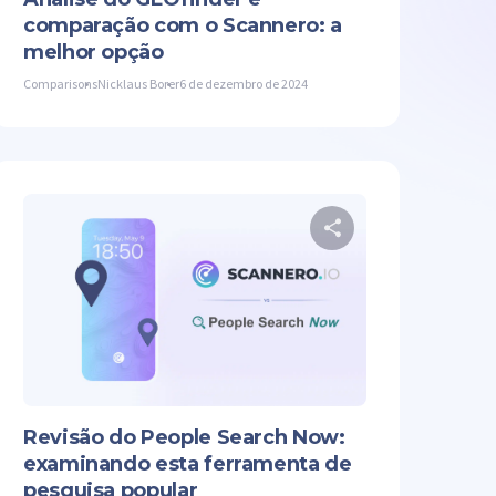
comparação com o Scannero: a
melhor opção
Comparisons
Nicklaus Borer
6 de dezembro de 2024
lhe este artigo
Compartilhe es
Facebook
Copiar link
Twitter
Facebook
Revisão do People Search Now:
examinando esta ferramenta de
pesquisa popular