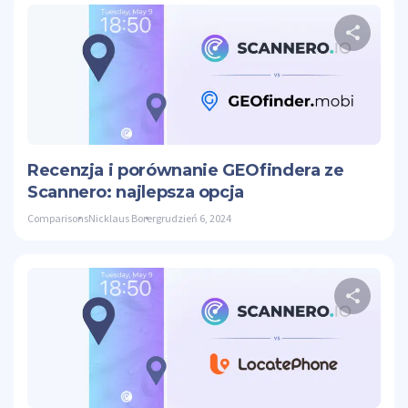
Ud
Twitte
Recenzja i porównanie GEOfindera ze
Scannero: najlepsza opcja
Comparisons
Nicklaus Borer
grudzień 6, 2024
Ud
Twitte