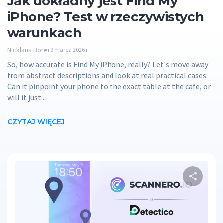
Jak dokładny jest Find My
iPhone? Test w rzeczywistych
warunkach
Nicklaus Borer
9 marca 2026 r.
So, how accurate is Find My iPhone, really? Let's move away
from abstract descriptions and look at real practical cases.
Can it pinpoint your phone to the exact table at the cafe, or
will it just...
CZYTAJ WIĘCEJ
Ud