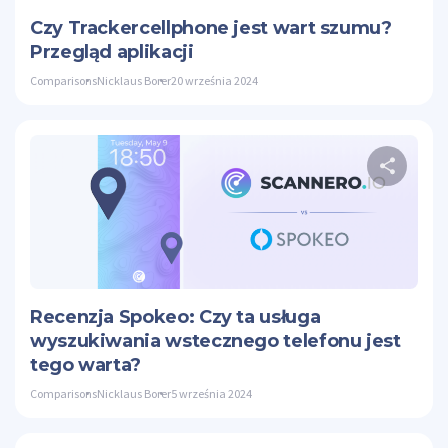
Czy Trackercellphone jest wart szumu?
Przegląd aplikacji
Comparisons
Nicklaus Borer
20 września 2024
Ud
Twitte
Recenzja Spokeo: Czy ta usługa
wyszukiwania wstecznego telefonu jest
tego warta?
Comparisons
Nicklaus Borer
5 września 2024