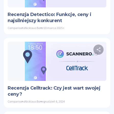
Twitte
Recenzja Detectico: Funkcje, ceny i
najsilniejszy konkurent
Comparisons
Nicklaus Borer
10 marca 2025 r.
Ud
Twitte
Recenzja Celltrack: Czy jest wart swojej
ceny?
Comparisons
Nicklaus Borer
grudzień 6, 2024