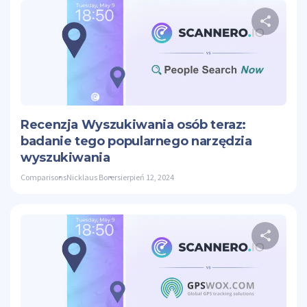
Ud
Twitte
Recenzja Wyszukiwania osób teraz:
badanie tego popularnego narzędzia
wyszukiwania
Comparisons
Nicklaus Borer
sierpień 12, 2024
Ud