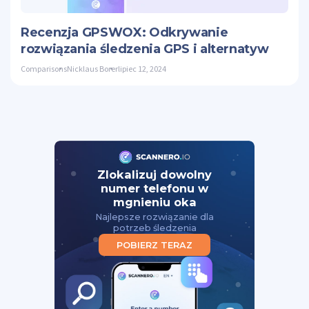
Twitte
Recenzja GPSWOX: Odkrywanie
rozwiązania śledzenia GPS i alternatyw
Comparisons
Nicklaus Borer
lipiec 12, 2024
Zlokalizuj dowolny
numer telefonu w
mgnieniu oka
Najlepsze rozwiązanie dla
potrzeb śledzenia
POBIERZ TERAZ