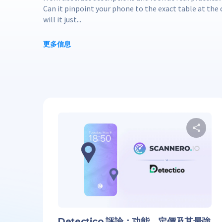
Can it pinpoint your phone to the exact table at the 
will it just...
更多信息
推
Detectico 評論：功能、定價及其最強