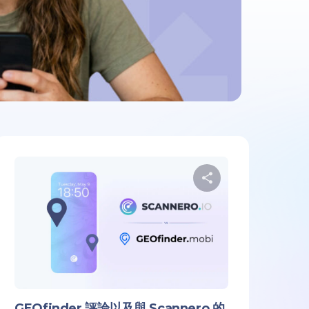
享这篇文章
分享这篇
 Facebook 上
复制链接
推特
在 Facebook
GEOfinder 評論以及與 Scannero 的