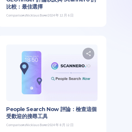
比較：最佳選擇
Comparisons
Nicklaus Borer
2024 年 12 月 6 日
享这篇文章
分享这篇
 Facebook 上
复制链接
推特
在 Facebook
People Search Now 評論：檢查這個
受歡迎的搜尋工具
Comparisons
Nicklaus Borer
2024 年 8 月 12 日