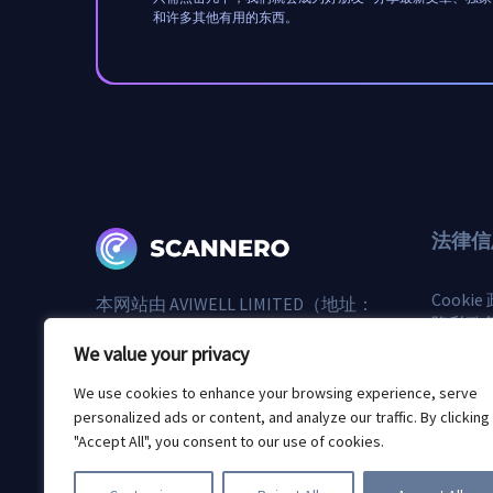
和许多其他有用的东西。
法律信
Cookie
本网站由 AVIWELL LIMITED（地址：
隐私政
HE 432943, Archaias Lidras 7, 2200,
使用条
Geri Nicosia, Cyprus）拥有和运营。
We value your privacy
誰打電
We use cookies to enhance your browsing experience, serve
personalized ads or content, and analyze our traffic. By clicking
"Accept All", you consent to our use of cookies.
© 2026 Scannero.blog。所有品牌均為其各自所有者的財產