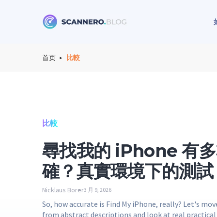
Scannero
首页
比較
比較
尋找我的 iPhone 有
確？真實環境下的測試
Nicklaus Borer
3 月 9, 2026
So, how accurate is Find My iPhone, really? Let's mo
from abstract descriptions and look at real practical