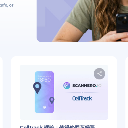
cafe, or
分享这篇文章
分
特
在 Facebook 上
复制链接
推特
在
Celltrack 評論：值得他們花錢嗎