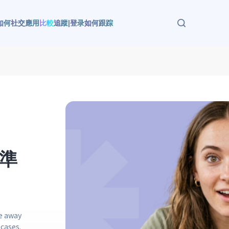
如何
社交應用
比較
追蹤
|
登录
如何跟踪
多準
ve away
 cases.