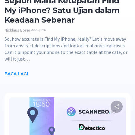
Sejauh Mana Ketepatan Find
My iPhone? Satu Ujian dalam
Keadaan Sebenar
Nicklaus Borer
Mac 9, 2026
So, how accurate is Find My iPhone, really? Let's move away
from abstract descriptions and look at real practical cases.
Can it pinpoint your phone to the exact table at the cafe, or
will it just…
BACA LAGI