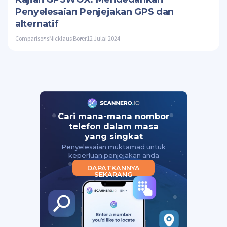
Penyelesaian Penjejakan GPS dan
alternatif
Comparisons
Nicklaus Borer
12 Julai 2024
Cari mana-mana nombor
telefon dalam masa
yang singkat
Penyelesaian muktamad untuk
keperluan penjejakan anda
DAPATKANNYA
SEKARANG