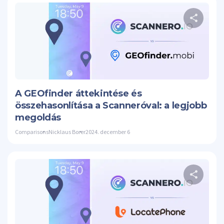
Os
Twitte
A GEOfinder áttekintése és
összehasonlítása a Scanneróval: a legjobb
megoldás
Comparisons
Nicklaus Borer
2024. december 6
Os