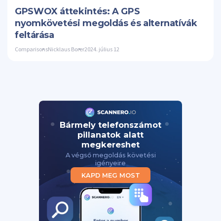
GPSWOX áttekintés: A GPS
nyomkövetési megoldás és alternatívák
feltárása
Comparisons
Nicklaus Borer
2024. július 12
Bármely telefonszámot
pillanatok alatt
megkereshet
A végső megoldás követési
igényeire
KAPD MEG MOST