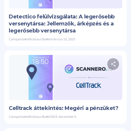
Twitte
Detectico felülvizsgálata: A legerősebb
versenytársa: Jellemzők, árképzés és a
legerősebb versenytársa
Comparisons
Nicklaus Borer
március 10, 2025
Os
Twitte
Celltrack áttekintés: Megéri a pénzüket?
Comparisons
Nicklaus Borer
2024. december 6