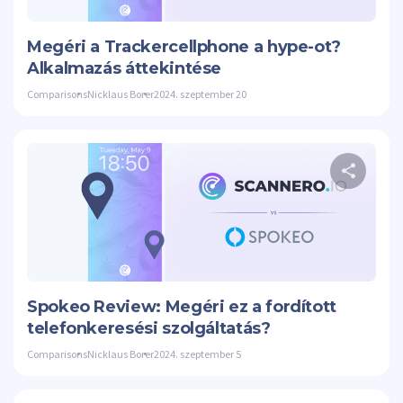
Twitte
Megéri a Trackercellphone a hype-ot?
Alkalmazás áttekintése
Comparisons
Nicklaus Borer
2024. szeptember 20
Os
Twitte
Spokeo Review: Megéri ez a fordított
telefonkeresési szolgáltatás?
Comparisons
Nicklaus Borer
2024. szeptember 5