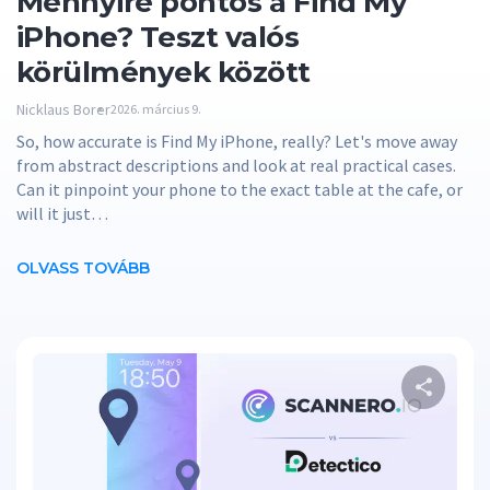
Mennyire pontos a Find My
iPhone? Teszt valós
körülmények között
Nicklaus Borer
2026. március 9.
So, how accurate is Find My iPhone, really? Let's move away
from abstract descriptions and look at real practical cases.
Can it pinpoint your phone to the exact table at the cafe, or
will it just…
OLVASS TOVÁBB
Os