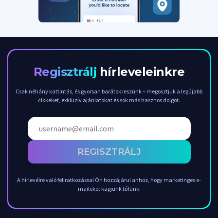
Regisztrálj
hírleveleinkre
Csak néhány kattintás, és gyorsan barátok leszünk – megosztjuk a legújabb
cikkeket, exkluzív ajánlatokat és sok más hasznos dolgot.
REGISZTRÁLJ
A hírlevélre való feliratkozással Ön hozzájárul ahhoz, hogy marketinges e-
maileket kapjunk tőlünk.