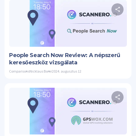
Os
Twitte
People Search Now Review: A népszerű
keresőeszköz vizsgálata
Comparisons
Nicklaus Borer
2024. augusztus 12
Os
Twitte