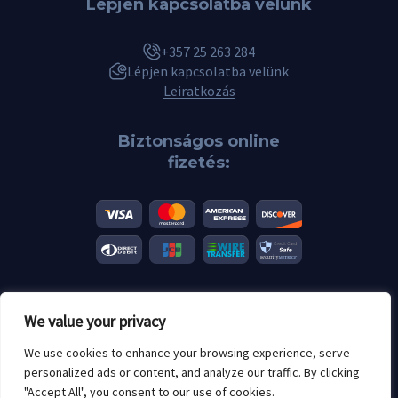
Lépjen kapcsolatba velünk
+357 25 263 284
Lépjen kapcsolatba velünk
Leiratkozás
Biztonságos online
fizetés:
We value your privacy
© 2026 Scannero.blog. Minden márka a megfelelő tulajdonosok
tulajdonát képezi.
We use cookies to enhance your browsing experience, serve
Korhatár: 18 év felett
personalized ads or content, and analyze our traffic. By clicking
"Accept All", you consent to our use of cookies.