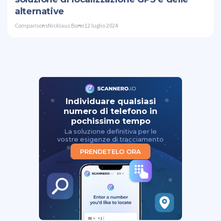
alternative
Comparisons
Nicklaus Borer
12 luglio 2024
Individuare qualsiasi
numero di telefono in
pochissimo tempo
La soluzione definitiva per le
vostre esigenze di tracciamento
PRENDETELO ORA