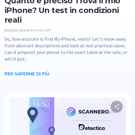
Quanto è preciso Trova il mio
iPhone? Un test in condizioni
reali
Nicklaus Borer
9 marzo 2026
So, how accurate is Find My iPhone, really? Let's move away
from abstract descriptions and look at real practical cases.
Can it pinpoint your phone to the exact table at the cafe, or
will it just...
PER SAPERNE DI PIÙ
Cond