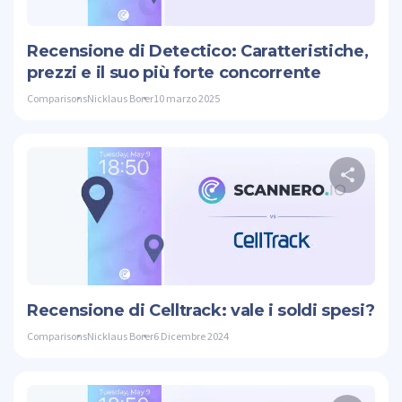
Twitte
Recensione di Detectico: Caratteristiche,
prezzi e il suo più forte concorrente
Comparisons
Nicklaus Borer
10 marzo 2025
Cond
Twitte
Recensione di Celltrack: vale i soldi spesi?
Comparisons
Nicklaus Borer
6 Dicembre 2024