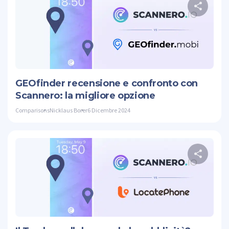
Cond
Twitte
GEOfinder recensione e confronto con
Scannero: la migliore opzione
Comparisons
Nicklaus Borer
6 Dicembre 2024
Cond
Twitte