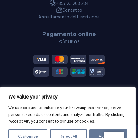
+357 25 263 284
Contatto
Annullamento dell'iscrizione
Pagamento online
sicuro:
We value your privacy
© 2026 Scannero.blog. Tutti i marchi appartengono ai rispettivi
proprietari.
We use cookies to enhance your browsing experience, serve
Limiti di età: 18+
personalized ads or content, and analyze our traffic. By clicking
"Accept All", you consent to our use of cookies.
Utilizziamo i cookie. Utilizzando
Customize
Reject All
Accept All
Scannero, accettate i nostri
politica