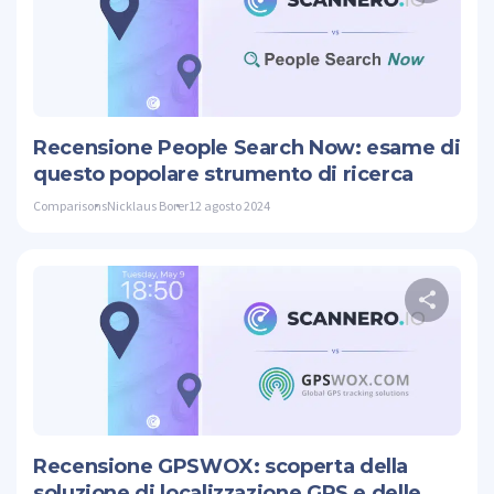
Cond
Twitte
Recensione People Search Now: esame di
questo popolare strumento di ricerca
Comparisons
Nicklaus Borer
12 agosto 2024
Cond
Twitte
Recensione GPSWOX: scoperta della
soluzione di localizzazione GPS e delle