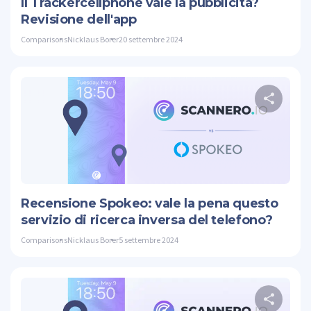
Il Trackercellphone vale la pubblicità?
Revisione dell'app
Comparisons
Nicklaus Borer
20 settembre 2024
Cond
Twitte
Recensione Spokeo: vale la pena questo
servizio di ricerca inversa del telefono?
Comparisons
Nicklaus Borer
5 settembre 2024