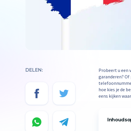
DELEN:
Probeert u een v
garanderen? Of 
telefoonnummertr
hoe kies je de b
eens kijken wa
Inhoudso