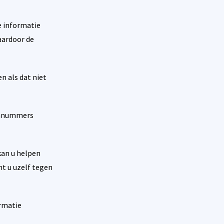
e informatie
aardoor de
n als dat niet
onnummers
an u helpen
mt u uzelf tegen
ormatie