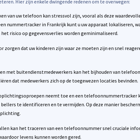
beteren. Hier zijn enkele dwingende redenen om te overwegen:
ken van uw telefoon kan stressvol zijn, vooral als deze waardevoll
een nummertracker in Frankrijk kunt u uw apparaat lokaliseren, w
en het risico op gegevensverlies worden geminimaliseerd.
or zorgen dat uw kinderen zijn waar ze moeten zijn en snel reagere
jven met buitendienstmedewerkers kan het bijhouden van telefo
fiëren dat medewerkers zich op de toegewezen locaties bevinden.
 oplichtingsoproepen neemt toe en een telefoonnummertracker k
 bellers te identificeren en te vermijden. Op deze manier bescher
plichting.
llen kan het traceren van een telefoonnummer snel cruciale inf
waardoor levens kunnen worden gered.