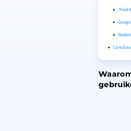
'Find 
Google
Nadel
Conclusi
Waarom
gebruik