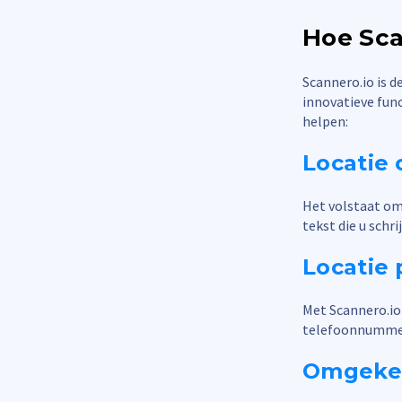
Hoe Sca
Scannero.io is d
innovatieve func
helpen:
Locatie
Het volstaat om
tekst die u sch
Locatie 
Met Scannero.io
telefoonnummer t
Omgekee