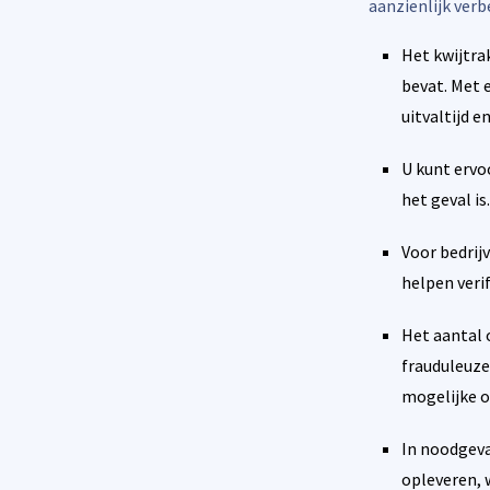
aanzienlijk ver
Het kwijtra
bevat. Met 
uitvaltijd 
U kunt ervo
het geval is.
Voor bedri
helpen veri
Het aantal
frauduleuze
mogelijke o
In noodgeva
opleveren, 