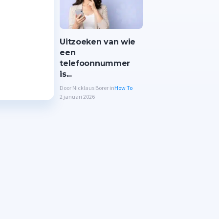
Uitzoeken van wie
een
telefoonnummer
is...
Door Nicklaus Borer in
How To
2 januari 2026