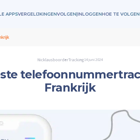
LE APPS
VERGELIJKINGEN
VOLGEN
|
INLOGGEN
HOE TE VOLGEN
krijk
Nicklausboorder
Tracking
14 juni 2024
ste telefoonnummertrac
Frankrijk