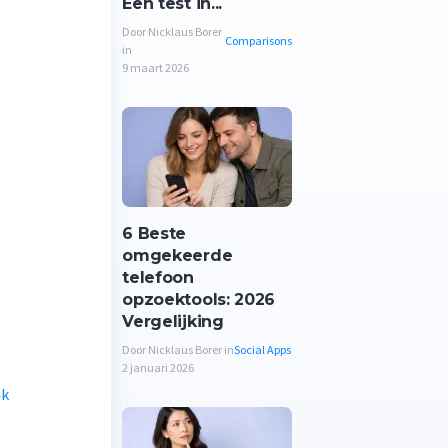
Een test in...
Door Nicklaus Borer
Comparisons
in
9 maart 2026
6 Beste
omgekeerde
telefoon
opzoektools: 2026
Vergelijking
Door Nicklaus Borer in
Social Apps
2 januari 2026
jk