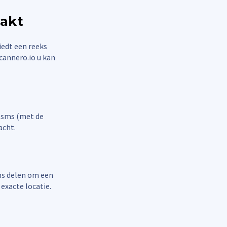
aakt
iedt een reeks
Scannero.io u kan
 sms (met de
acht.
sms delen om een
exacte locatie.