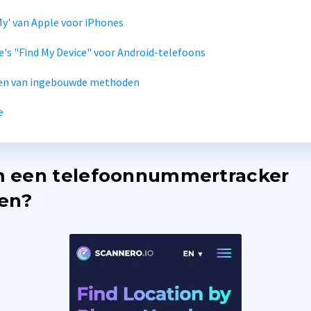
My' van Apple voor iPhones
's "Find My Device" voor Android-telefoons
en van ingebouwde methoden
e
 een telefoonnummertracker
en?