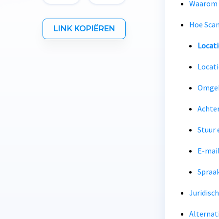
Waarom 
Hoe Scan
LINK KOPIËREN
Locat
Locati
Omgek
Achte
Stuur 
E-mail
Spraa
Juridisc
Alternat