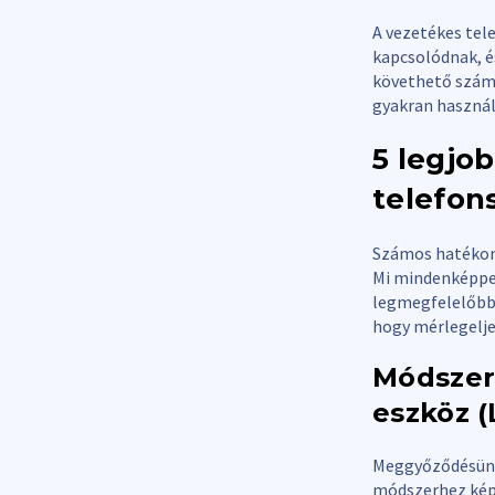
A vezetékes te
kapcsolódnak, é
követhető számo
gyakran használ
5 legjo
telefon
Számos hatékony
Mi mindenképpen
legmegfelelőbbe
hogy mérlegelje
Módszer
eszköz 
Meggyőződésünk,
módszerhez képe