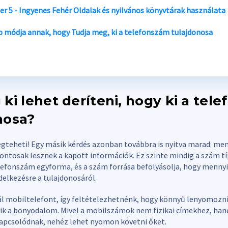
r 5 - Ingyenes Fehér Oldalak és nyilvános könyvtárak használata
b módja annak, hogy
Tudja meg, ki a telefonszám tulajdonosa
 ki lehet deríteni, hogy ki a tel
nosa?
gteheti! Egy másik kérdés azonban továbbra is nyitva marad: me
pontosak lesznek a kapott információk. Ez szinte mindig a szám tí
fonszám egyforma, és a szám forrása befolyásolja, hogy mennyi 
delkezésre a tulajdonosáról.
l mobiltelefont, így feltételezhetnénk, hogy könnyű lenyomozni 
jlik a bonyodalom. Mivel a mobilszámok nem fizikai címekhez, ha
apcsolódnak, nehéz lehet nyomon követni őket.