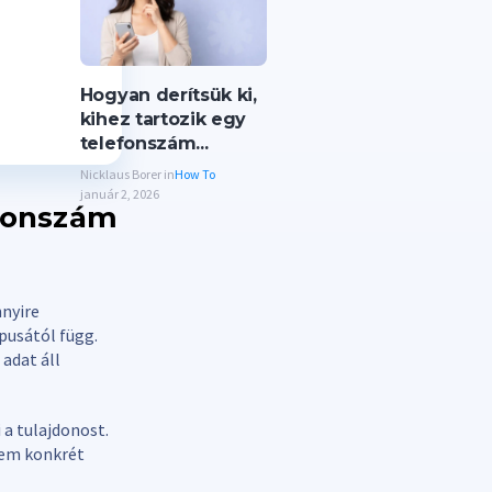
Hogyan derítsük ki,
kihez tartozik egy
telefonszám...
Nicklaus Borer in
How To
január 2, 2026
efonszám
nnyire
pusától függ.
adat áll
a tulajdonost.
nem konkrét