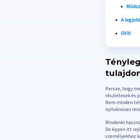
Módsze
A legjob
GYIK
Tényleg
tulajdo
Persze, hogy me
részletesek és 
Nem minden tele
nyilvánosan ren
Mindenki haszná
De éppen itt re
személyekhez k