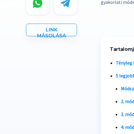
gyakorlati móds
LINK
MÁSOLÁSA
Tartalom
Tényleg 
5 legjob
Módsz
2. mód
3. mód
4. mód