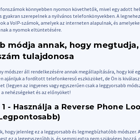
lefonszámok könnyebben nyomon követhetők, mivel egy adott he
s gyakran szerepelnek a nyilvános telefonkönyvekben. A legne
k a VoIP-számok, amelyek az interneten alapulnak, és amelyeket
nak a nyomok eltüntetésére.
bb módja annak, hogy megtudja, 
szám tulajdonosa
 módszer áll rendelkezésére annak megállapítására, hogy kié e
 ajánljuk a fordított telefonkereső eszközöket, de Ön is kiválas
t (legyen az ingyenes vagy egyszerűen csak a leggyorsabb módsze
 a nehézségeket és az előnyöket!
 1 - Használja a Reverse Phone Lo
(Legpontosabb)
 hogy jelenleg ez a leggyorsabb és legmegbízhatóbb módszer. A
st ez a legegyszerűbb is, és semmi extra nem szükséges hozzá, 