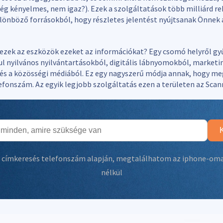
ég kényelmes, nem igaz?). Ezek a szolgáltatások több milliárd r
ülönböző forrásokból, hogy részletes jelentést nyújtsanak Önnek
ezek az eszközök ezeket az információkat? Egy csomó helyről gy
ul nyilvános nyilvántartásokból, digitális lábnyomokból, marketi
és a közösségi médiából. Ez egy nagyszerű módja annak, hogy me
lefonszám. Az egyik legjobb szolgáltatás ezen a területen az Scan
:
címkeresés telefonszám alapján
,
megtalálhatom az iphone-oma
nélkül