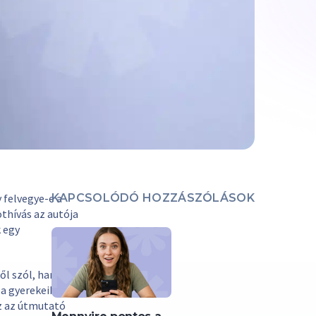
 felvegye-e a
KAPCSOLÓDÓ HOZZÁSZÓLÁSOK
othívás az autója
k egy
ről szól, hanem
 a gyerekeikkel.
z az útmutató