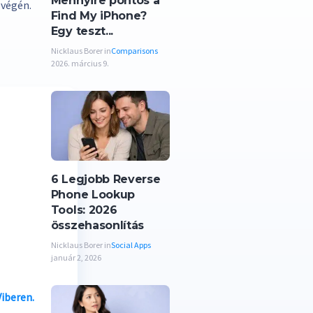
Mennyire pontos a
 végén.
Find My iPhone?
Egy teszt...
Nicklaus Borer in
Comparisons
2026. március 9.
6 Legjobb Reverse
Phone Lookup
Tools: 2026
összehasonlítás
Nicklaus Borer in
Social Apps
január 2, 2026
iberen.