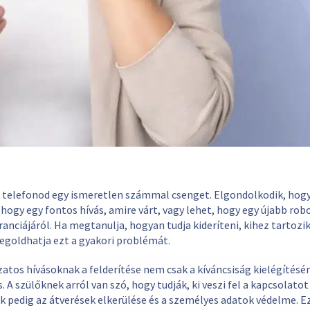
A telefonod egy ismeretlen számmal csenget. Elgondolkodik, hogy
 hogy egy fontos hívás, amire várt, vagy lehet, hogy egy újabb rob
ranciájáról. Ha megtanulja, hogyan tudja kideríteni, kihez tartozi
goldhatja ezt a gyakori problémát.
zatos hívásoknak a felderítése nem csak a kíváncsiság kielégítésé
s. A szülőknek arról van szó, hogy tudják, ki veszi fel a kapcsolatot
 pedig az átverések elkerülése és a személyes adatok védelme. E