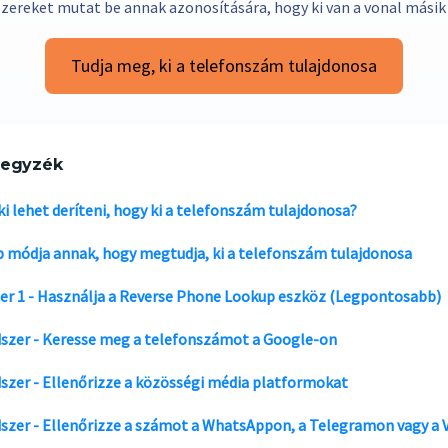
zereket mutat be annak azonosítására, hogy ki van a vonal másik
Tudja meg, ki a telefonszám tulajdonosa
jegyzék
ki lehet deríteni, hogy ki a telefonszám tulajdonosa?
b módja annak, hogy megtudja, ki a telefonszám tulajdonosa
er 1 - Használja a Reverse Phone Lookup eszköz (Legpontosabb)
szer - Keresse meg a telefonszámot a Google-on
szer - Ellenőrizze a közösségi média platformokat
szer - Ellenőrizze a számot a WhatsAppon, a Telegramon vagy a V