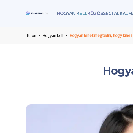
HOGYAN KELL
KÖZÖSSÉGI ALKALM
Scannero
itthon
Hogyan kell
Hogyan lehet megtudni, hogy kihez
Hogya