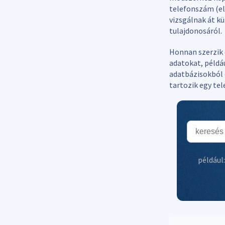
telefonszám (el
vizsgálnak át k
tulajdonosáról.
Honnan szerzik 
adatokat, példá
adatbázisokból 
tartozik egy te
például