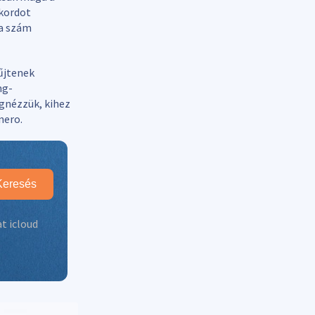
ekordot
 a szám
űjtenek
ng-
gnézzük, kihez
nero.
Keresés
t icloud