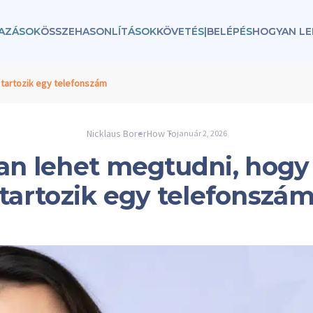
AZÁSOK
ÖSSZEHASONLÍTÁSOK
KÖVETÉS
|
BELÉPÉS
HOGYAN LE
 tartozik egy telefonszám
Nicklaus Borer
How To
január 2, 2026
n lehet megtudni, hogy
tartozik egy telefonszá