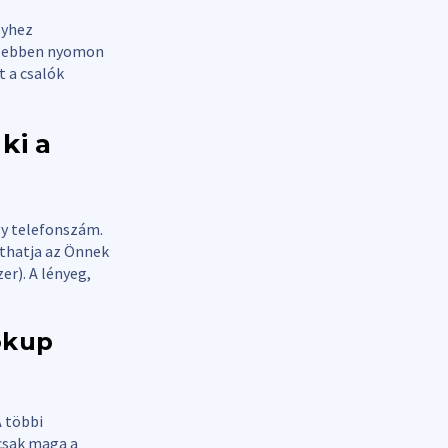
lyhez
hezebben nyomon
 a csalók
ki a
gy telefonszám.
zthatja az Önnek
r). A lényeg,
okup
 többi
csak maga a