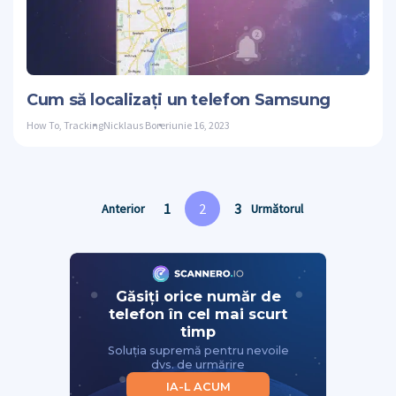
Dis
Stare de nervo
Cum să localizați un telefon Samsung
How To
,
Tracking
Nicklaus Borer
iunie 16, 2023
1
2
3
Anterior
Următorul
Găsiți orice număr de
telefon în cel mai scurt
timp
Soluția supremă pentru nevoile
dvs. de urmărire
IA-L ACUM