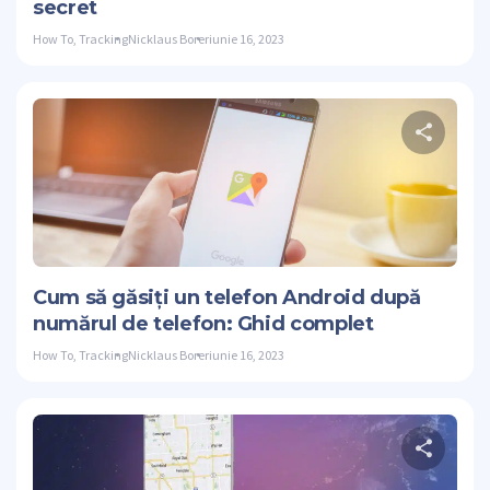
secret
How To
,
Tracking
Nicklaus Borer
iunie 16, 2023
Dis
Stare de nervo
Cum să găsiți un telefon Android după
numărul de telefon: Ghid complet
How To
,
Tracking
Nicklaus Borer
iunie 16, 2023