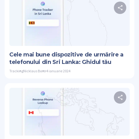
Dis
Stare de nervo
Cele mai bune dispozitive de urmărire a
telefonului din Sri Lanka: Ghidul tău
Tracking
Nicklaus Borer
4 ianuarie 2024
Dis
Stare de nervo