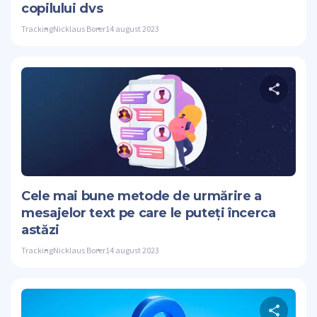
copilului dvs
Tracking
Nicklaus Borer
14 august 2023
Dis
Stare de nervo
Cele mai bune metode de urmărire a
mesajelor text pe care le puteți încerca
astăzi
Tracking
Nicklaus Borer
14 august 2023