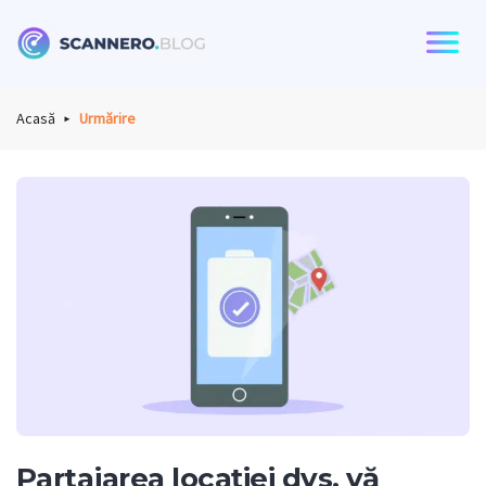
Scannero
Acasă
Urmărire
Partajarea locației dvs. vă