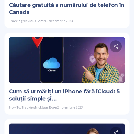
Căutare gratuită a numărului de telefon în
Canada
Tracking
Nicklaus Borer
15 decembrie 2023
Dis
Stare de nervo
Cum să urmăriți un iPhone fără iCloud: 5
soluții simple și...
How To
,
Tracking
Nicklaus Borer
2 noiembrie 2023