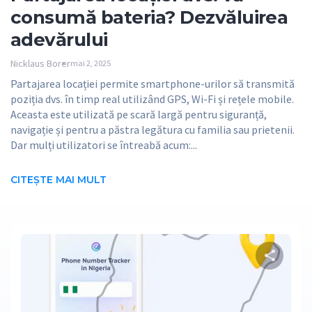
consumă bateria? Dezvăluirea
adevărului
Nicklaus Borer
mai 2, 2025
Partajarea locației permite smartphone-urilor să transmită
poziția dvs. în timp real utilizând GPS, Wi-Fi și rețele mobile.
Aceasta este utilizată pe scară largă pentru siguranță,
navigație și pentru a păstra legătura cu familia sau prietenii.
Dar mulți utilizatori se întreabă acum:...
CITEŞTE MAI MULT
Dis