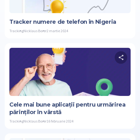
Stare de nervo
Tracker numere de telefon în Nigeria
Tracking
Nicklaus Borer
2 martie 2024
Dis
Stare de nervo
Cele mai bune aplicații pentru urmărirea
părinților în vârstă
Tracking
Nicklaus Borer
16 februarie 2024