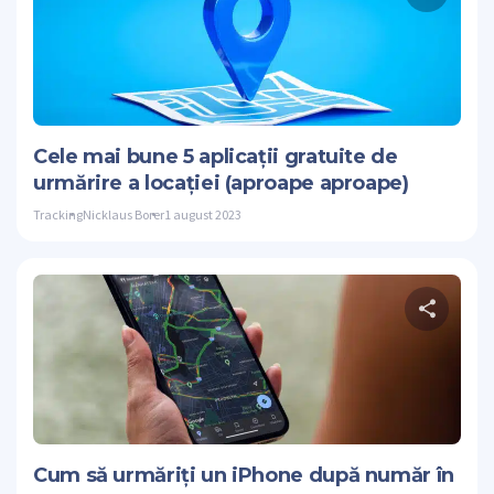
Dis
Stare de nervo
Cele mai bune 5 aplicații gratuite de
urmărire a locației (aproape aproape)
Tracking
Nicklaus Borer
1 august 2023
Dis
Stare de nervo
Cum să urmăriți un iPhone după număr în