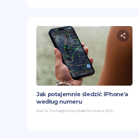
U
Twit
Jak potajemnie śledzić iPhone'a
według numeru
How To
,
Tracking
Nicklaus Borer
16 czerwca 2023 r.