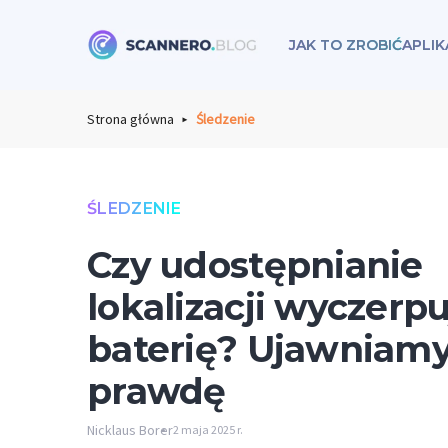
JAK TO ZROBIĆ
APLI
Scannero
Strona główna
Śledzenie
ŚLEDZENIE
Czy udostępnianie
lokalizacji wyczerpu
baterię? Ujawniam
prawdę
Nicklaus Borer
2 maja 2025 r.