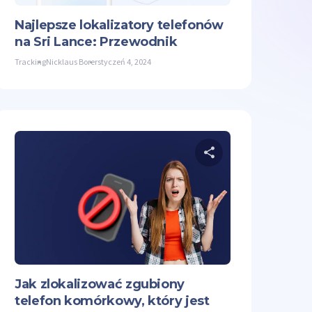
Najlepsze lokalizatory telefonów
na Sri Lance: Przewodnik
Tracking
Nicklaus Borer
styczeń 4, 2024
nij ten artykuł
Udostępnij ten
Facebook
Kopiuj link
Twitter
Facebook
Jak zlokalizować zgubiony
telefon komórkowy, który jest