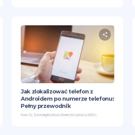
dostępnij ten artykuł
Udostęp
ter
Facebook
Kopiuj link
Twitter
Jak zlokalizować telefon z
Androidem po numerze telefonu:
Pełny przewodnik
How To
,
Tracking
Nicklaus Borer
16 czerwca 2023 r.