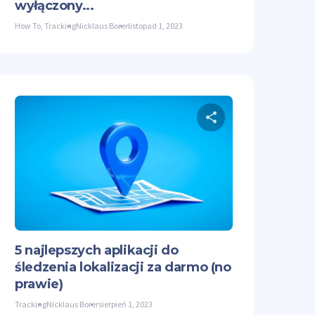
wyłączony...
How To
,
Tracking
Nicklaus Borer
listopad 1, 2023
nij ten artykuł
Udostępnij ten
Facebook
Kopiuj link
Twitter
Facebook
5 najlepszych aplikacji do
śledzenia lokalizacji za darmo (no
prawie)
Tracking
Nicklaus Borer
sierpień 1, 2023