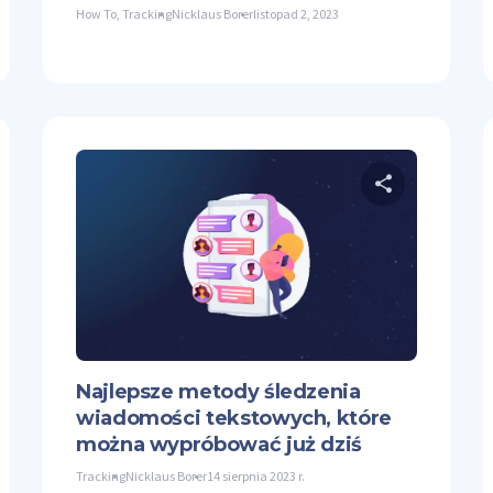
How To
,
Tracking
Nicklaus Borer
listopad 2, 2023
dostępnij ten artykuł
Udostęp
ter
Facebook
Kopiuj link
Twitter
Najlepsze metody śledzenia
wiadomości tekstowych, które
można wypróbować już dziś
Tracking
Nicklaus Borer
14 sierpnia 2023 r.