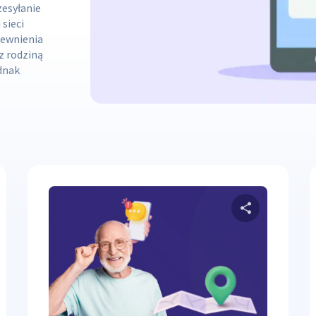
zesyłanie
sieci
pewnienia
z rodziną
ednak
dostępnij ten artykuł
Udostęp
ter
Facebook
Kopiuj link
Twitter