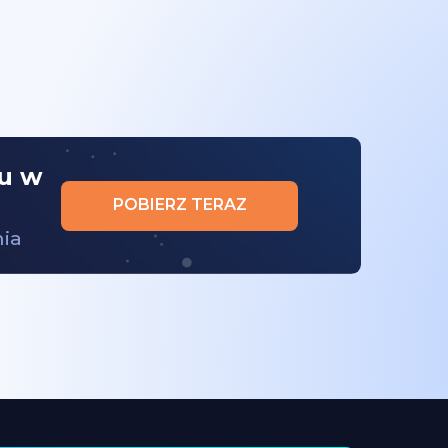
nu w
POBIERZ TERAZ
nia