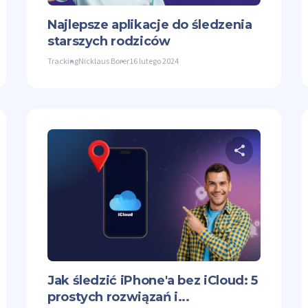
Najlepsze aplikacje do śledzenia
starszych rodziców
Tracking
Nicklaus Borer
16 lutego 2024
dostępnij ten artykuł
Udostęp
ter
Facebook
Kopiuj link
Twitter
Jak śledzić iPhone'a bez iCloud: 5
prostych rozwiązań i...