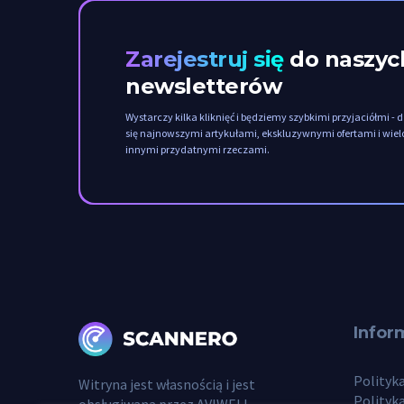
Zarejestruj się
do naszyc
newsletterów
Wystarczy kilka kliknięć i będziemy szybkimi przyjaciółmi - d
się najnowszymi artykułami, ekskluzywnymi ofertami i wie
innymi przydatnymi rzeczami.
Infor
Polityk
Witryna jest własnością i jest
Polityk
obsługiwana przez AVIWELL