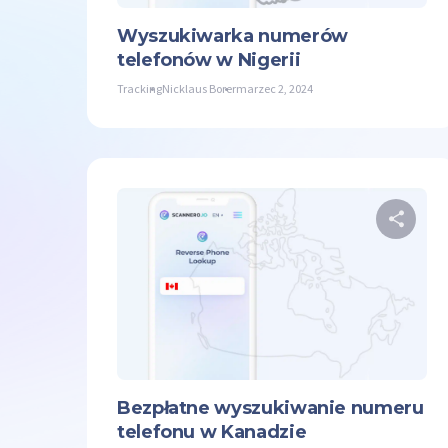
Wyszukiwarka numerów
telefonów w Nigerii
Tracking
Nicklaus Borer
marzec 2, 2024
U
Twit
Bezpłatne wyszukiwanie numeru
telefonu w Kanadzie