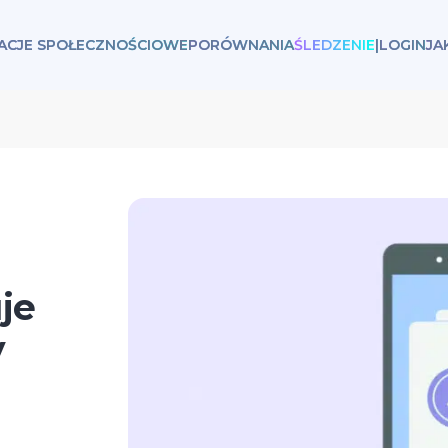
KACJE SPOŁECZNOŚCIOWE
PORÓWNANIA
ŚLEDZENIE
|
LOGIN
JA
je
y