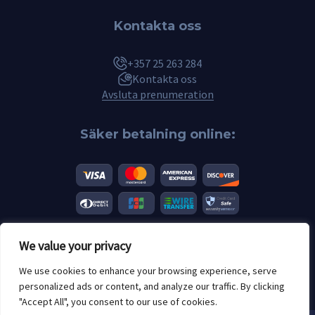
Kontakta oss
+357 25 263 284
Kontakta oss
Avsluta prenumeration
Säker betalning online:
We value your privacy
© 2026 Scannero.blog. Alla varumärken tillhör sina respektive ägare.
We use cookies to enhance your browsing experience, serve
Åldersgränser: 18+
personalized ads or content, and analyze our traffic. By clicking
"Accept All", you consent to our use of cookies.