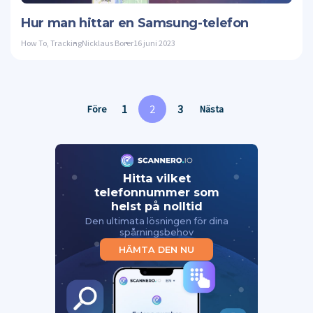
Twitte
Hur man hittar en Samsung-telefon
How To
,
Tracking
Nicklaus Borer
16 juni 2023
1
2
3
Före
Nästa
Hitta vilket
telefonnummer som
helst på nolltid
Den ultimata lösningen för dina
spårningsbehov
HÄMTA DEN NU