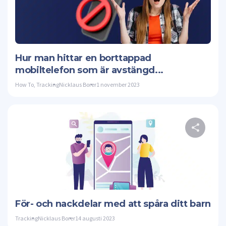
Twitte
Hur man hittar en borttappad
mobiltelefon som är avstängd...
How To
,
Tracking
Nicklaus Borer
1 november 2023
Twitte
För- och nackdelar med att spåra ditt barn
Tracking
Nicklaus Borer
14 augusti 2023