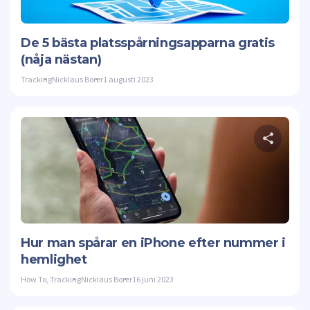
Twitte
De 5 bästa platsspårningsapparna gratis
(nåja nästan)
Tracking
Nicklaus Borer
1 augusti 2023
Twitte
Hur man spårar en iPhone efter nummer i
hemlighet
How To
,
Tracking
Nicklaus Borer
16 juni 2023