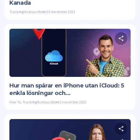
Kanada
Tracking
Nicklaus Borer
15 december 2023
Twitte
Hur man spårar en iPhone utan iCloud: 5
enkla lösningar och...
How To
,
Tracking
Nicklaus Borer
2 november 2023