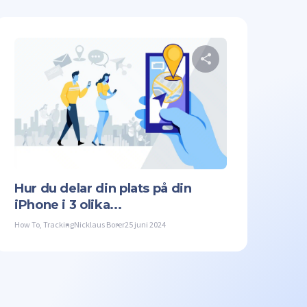
denna artikel
Dela denna a
Facebook
Kopiera länk
Twitter
Facebook
Hur du delar din plats på din
iPhone i 3 olika...
How To
,
Tracking
Nicklaus Borer
25 juni 2024