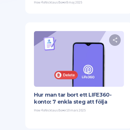
How To
Nicklaus Borer
8 maj 2025
Twit
Hur man tar bort ett LIFE360-
konto: 7 enkla steg att följa
How To
Nicklaus Borer
10 mars 2025