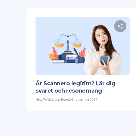
Twit
Är Scannero legitim? Lär dig
svaret och resonemang
How To
Nicklaus Borer
24 december 2024