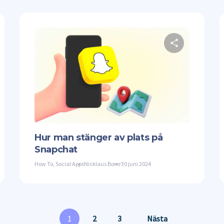
Dela denna artikel
Dela 
ter
Facebook
Kopiera länk
Twitter
Hur man stänger av plats på
Snapchat
How To
,
Social Apps
Nicklaus Borer
30 juni 2024
1
2
3
Nästa