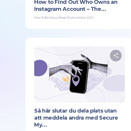
How to Find Out Who Owns an
Instagram Account – The...
How To
Nicklaus Borer
26 december 2025
Twit
Så här slutar du dela plats utan
att meddela andra med Secure
My...