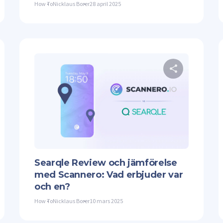
How To
Nicklaus Borer
28 april 2025
Dela denna artikel
Dela 
ter
Facebook
Kopiera länk
Twitter
Searqle Review och jämförelse
med Scannero: Vad erbjuder var
och en?
How To
Nicklaus Borer
10 mars 2025