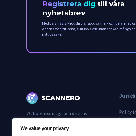
Registrera dig
till våra
nyhetsbrev
Med bara några klick blir vi snabbt vänner - och delar med os
de senaste artiklarna, exklusiva erbjudanden och många a
nyttiga saker.
Jurid
Policy f
Webbplatsen ägs och drivs av
Integrit
AVIWELL LIMITED, HE 432943,
Använda
Archaias Lidras 7, 2200, Geri Nicosia,
We value your privacy
Vem rin
Cypern