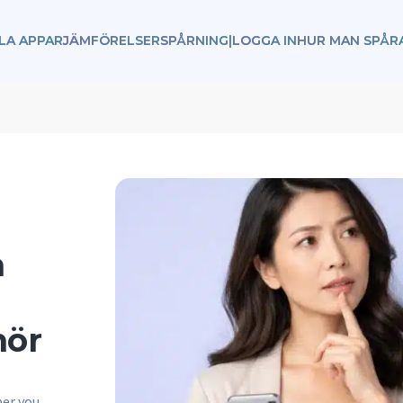
LA APPAR
JÄMFÖRELSER
SPÅRNING
|
LOGGA IN
HUR MAN SPÅR
å
hör
ber you