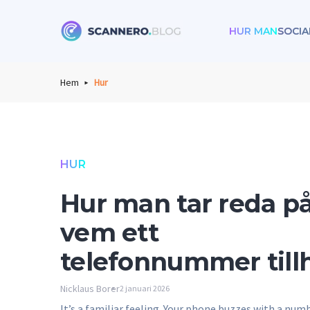
HUR MAN
SOCIA
Scannero
Hem
Hur
HUR
Hur man tar reda p
vem ett
telefonnummer till
Nicklaus Borer
2 januari 2026
It’s a familiar feeling. Your phone buzzes with a num