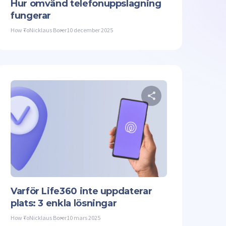
Hur omvänd telefonuppslagning
fungerar
How To
Nicklaus Borer
10 december 2025
denna artikel
Dela denna a
Facebook
Kopiera länk
Twitter
Facebook
Varför Life360 inte uppdaterar
plats: 3 enkla lösningar
How To
Nicklaus Borer
10 mars 2025