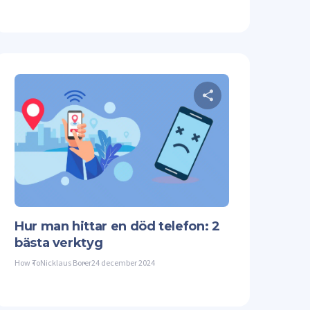
denna artikel
Dela denna a
Facebook
Kopiera länk
Twitter
Facebook
Hur man hittar en död telefon: 2
bästa verktyg
How To
Nicklaus Borer
24 december 2024