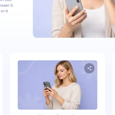
nswer it.
or it
Dela denna artikel
Dela 
ter
Facebook
Kopiera länk
Twitter