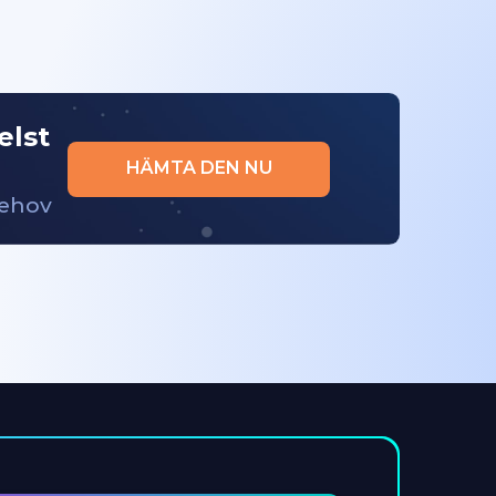
elst
HÄMTA DEN NU
behov