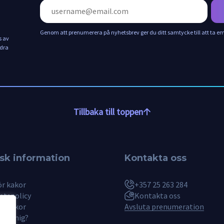
Genom att prenumerera på nyhetsbrev ger du ditt samtycke till att ta
s av
ndra
Tillbaka till toppen
isk information
Kontakta oss
ör kakor
+357 25 263 284
etspolicy
Kontakta oss
rvillkor
Avsluta prenumeration
gde mig?