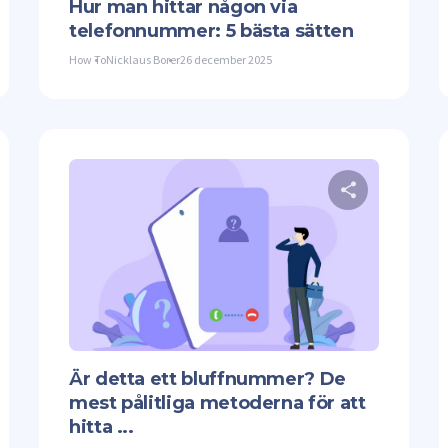
Hur man hittar någon via
telefonnummer: 5 bästa sätten
How To
Nicklaus Borer
26 december 2025
Dela denna artikel
Dela 
ter
Facebook
Kopiera länk
Twitter
Är detta ett bluffnummer? De
mest pålitliga metoderna för att
hitta ...