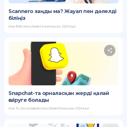
Twitter
Scannero заңды ма? Жауап пен дәлелді
біліңіз
How To
Nicklaus Borer
24 желтоқсан, 2024 жыл
Осы
Twitter
Snapchat-та орналасқан жерді қалай
өшіруге болады
How To
,
Social Apps
Nicklaus Borer
30 маусым, 2024 жыл