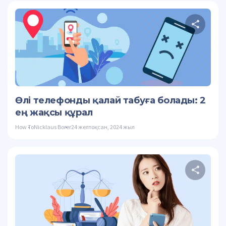
Осы
Twitter
Өлі телефонды қалай табуға болады: 2
ең жақсы құрал
How To
Nicklaus Borer
24 желтоқсан, 2024 жыл
Осы