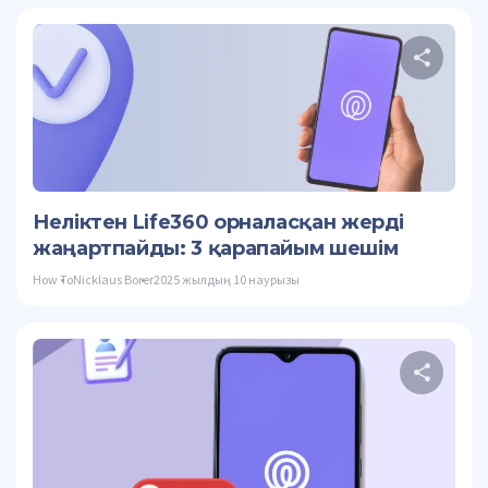
Осы
Twitter
Неліктен Life360 орналасқан жерді
жаңартпайды: 3 қарапайым шешім
How To
Nicklaus Borer
2025 жылдың 10 наурызы
Осы