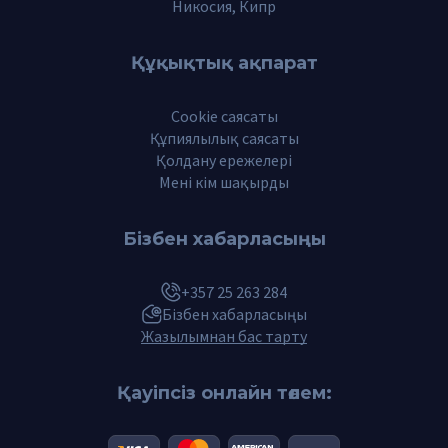
Никосия, Кипр
Құқықтық ақпарат
Cookie саясаты
Құпиялылық саясаты
Қолдану ережелері
Мені кім шақырды
Бізбен хабарласыңы
+357 25 263 284
Бізбен хабарласыңы
Жазылымнан бас тарту
Қауіпсіз онлайн төлем: