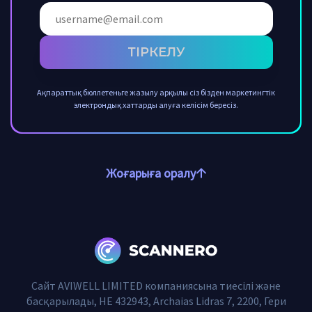
ТІРКЕЛУ
Ақпараттық бюллетеньге жазылу арқылы сіз бізден маркетингтік
электрондық хаттарды алуға келісім бересіз.
Жоғарыға оралу
Сайт AVIWELL LIMITED компаниясына тиесілі және
басқарылады, HE 432943, Archaias Lidras 7, 2200, Гери