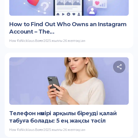
Twitter
How to Find Out Who Owns an Instagram
Account – The…
How To
Nicklaus Borer
2025 жылғы 26 желтоқсан
Осы
Twitter
Телефон нөмірі арқылы біреуді қалай
табуға болады: 5 ең жақсы тәсіл
How To
Nicklaus Borer
2025 жылғы 26 желтоқсан