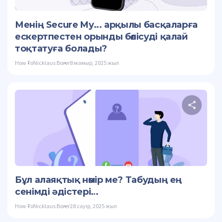
Twitter
Менің Secure My... арқылы басқаларға
ескертпестен орынды бөлісуді қалай
тоқтатуға болады?
How To
Nicklaus Borer
8 мамыр, 2025 жыл
Осы
Twitter
Бұл алаяқтық нөмір ме? Табудың ең
сенімді әдістері…
How To
Nicklaus Borer
28 сәуір, 2025 жыл