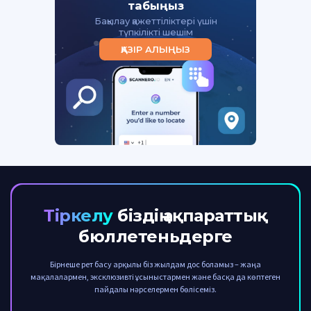
табыңыз
Бақылау қажеттіліктері үшін
түпкілікті шешім
ҚАЗІР АЛЫҢЫЗ
Тіркелу
біздің ақпараттық
бюллетеньдерге
Бірнеше рет басу арқылы біз жылдам дос боламыз – жаңа
мақалалармен, эксклюзивті ұсыныстармен және басқа да көптеген
пайдалы нәрселермен бөлісеміз.