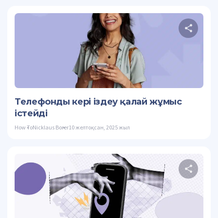
Осы
Twitter
Телефонды кері іздеу қалай жұмыс
істейді
How To
Nicklaus Borer
10 желтоқсан, 2025 жыл
Осы