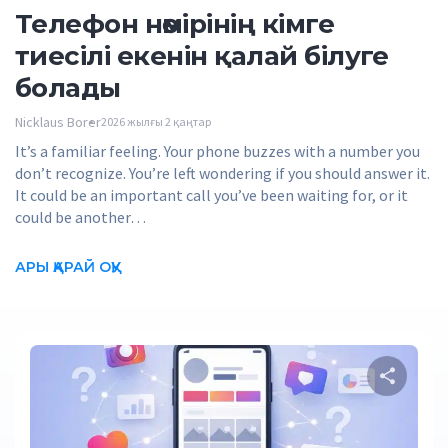
Телефон нөмірінің кімге
тиесілі екенін қалай білуге
болады
Nicklaus Borer
2026 жылғы 2 қаңтар
It’s a familiar feeling. Your phone buzzes with a number you
don’t recognize. You’re left wondering if you should answer it.
It could be an important call you’ve been waiting for, or it
could be another…
АРЫ ҚАРАЙ ОҚУ
Осы