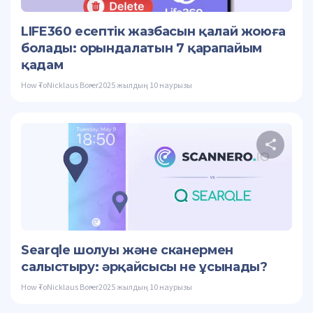
Twitter
LIFE360 есептік жазбасын қалай жоюға
болады: орындалатын 7 қарапайым
қадам
How To
Nicklaus Borer
2025 жылдың 10 наурызы
Осы
Twitter
Searqle шолуы және сканермен
салыстыру: әрқайсысы не ұсынады?
How To
Nicklaus Borer
2025 жылдың 10 наурызы