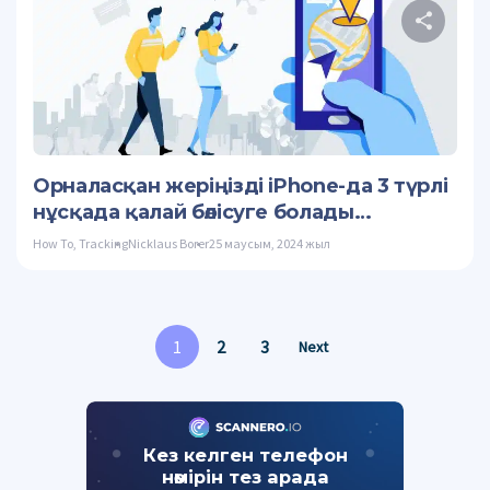
Осы
Twitter
Орналасқан жеріңізді iPhone-да 3 түрлі
нұсқада қалай бөлісуге болады…
How To
,
Tracking
Nicklaus Borer
25 маусым, 2024 жыл
1
2
3
Next
Кез келген телефон
нөмірін тез арада