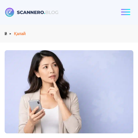
Scannero
Үй
Қалай