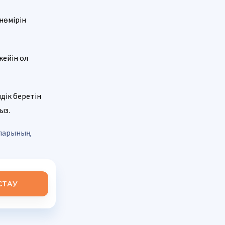
нөмірін
кейін ол
дік беретін
ыз.
аларының
СТАУ