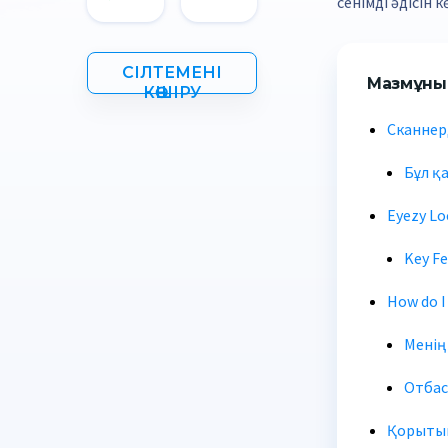
сенімді әдісін 
СІЛТЕМЕНІ
Мазмұны
КӨШІРУ
Сканнер
Бұл қ
Eyezy Lo
Key Fe
How do I
Менің
Отбас
Қорыты