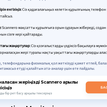
ін енгізіңіз:
Сіз қадағалағыңыз келетін құрылғының телефон 
стайсыз.
:
Scannero мақсатты құрылғыға орын сұрауын жібереді, содан 
ын сізге кері қайтарады.
тағы жаңартулар:
Сіз қозғалыстарды үздіксіз бақылауға мүмкін
орналасқан жері туралы нақты уақыттағы жаңартуларды алас
есе, телефондарына физикалық қол жеткізуді қажет етпей, бал
қамтамасыз етуді қалайтын ата-аналар үшін өте пайдалы.
аласқан жеріңізді Scannero арқылы
ісіңіз
БА
ды бір рет басу арқылы тексеріңіз