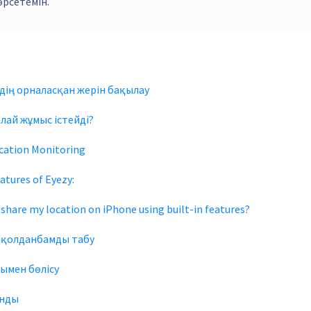
көрсетемін.
дің орналасқан жерін бақылау
алай жұмыс істейді?
cation Monitoring
atures of Eyezy:
 share my location on iPhone using built-in features?
 қолданбамды табу
ымен бөлісу
нды