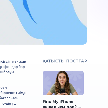
іздігі мен жан
ҚАТЫСТЫ ПОСТТАР
артфондар бар
ші болуы
збен
 бірнеше тиімді
 бағаланған
Find My iPhone
ісудің үш
қаншалықты дәл? …-