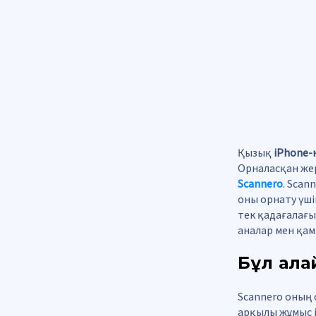
Қызық
iPhone-
Орналасқан жер
Scannero
. Sca
оны орнату үші
тек қадағалағы
аналар мен қам
Бұл қал
Scannero оның
арқылы жұмыс і