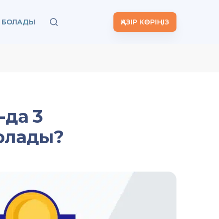
А БОЛАДЫ
ҚАЗІР КӨРІҢІЗ
-да 3
болады?