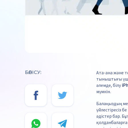
БӨЛІСУ:
Ата-ана және т
тыныштығы үші
әлемде, білу
iP
мүмкін.
Балаңыздың мек
үйлестіресіз бе
әдістер бар. Бұ
қолданбаларға 