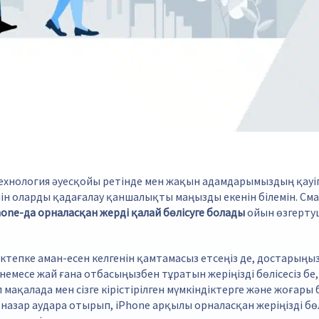
ехнология әуесқойы ретінде мен жақын адамдарымыздың қауіпс
н оларды қадағалау қаншалықты маңызды екенін білемін. См
hone-да орналасқан жерді қалай бөлісуге болады
ойын өзгерту
тепке аман-есен келгенін қамтамасыз етсеңіз де, достарыңы
 немесе жай ғана отбасыңызбен тұратын жеріңізді бөлісесіз бе,
л мақалада мен сізге кірістірілген мүмкіндіктерге және жоғары
назар аудара отырып, iPhone арқылы орналасқан жеріңізді бөл