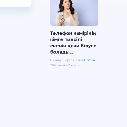
Телефон нөмірінің
кімге тиесілі
екенін қалай білуге
болады...
Никлаус Борер жазған
How To
2026 жылғы 2 қаңтар