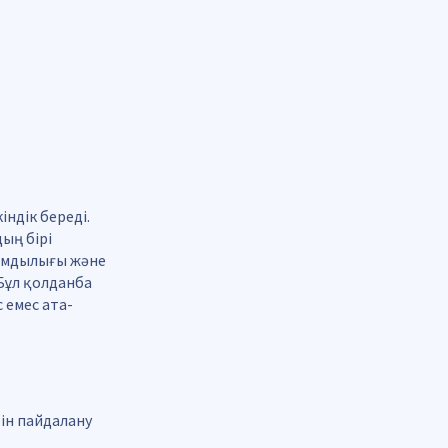
індік береді.
ың бірі
йымдылығы және
Бұл қолданба
 емес ата-
ін пайдалану