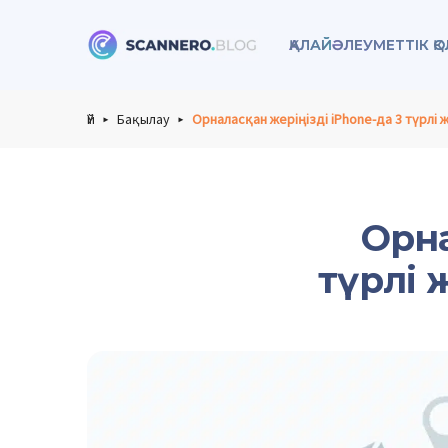
ҚАЛАЙ
ӘЛЕУМЕТТІК Қ
Scannero
Үй
Бақылау
Орналасқан жеріңізді iPhone-да 3 түрлі
Орна
түрлі 