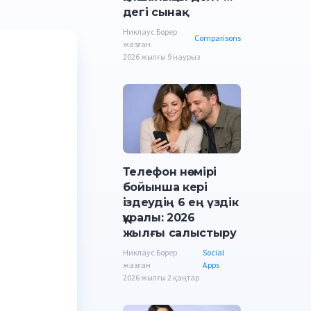
дегі сынақ
Никлаус Борер
Comparisons
жазған
2026 жылғы 9 наурыз
Телефон нөмірі
бойынша кері
іздеудің 6 ең үздік
құралы: 2026
жылғы салыстыру
Никлаус Борер
Social
жазған
Apps
2026 жылғы 2 қаңтар