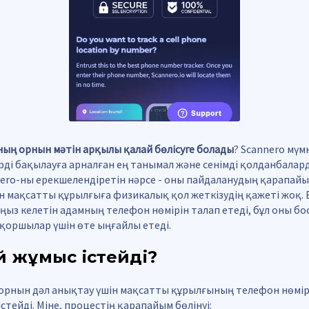
ның орнын мәтін арқылы қалай бөлісуге болады
? Scannero мүмк
ді бақылауға арналған ең танымал және сенімді қолданбалард
nnero-ны ерекшелендіретін нәрсе - оны пайдаланудың қарапа
н мақсатты құрылғыға физикалық қол жеткізудің қажеті жоқ. 
ңыз келетін адамның телефон нөмірін талап етеді, бұл оны бос
қоршылар үшін өте ыңғайлы етеді.
ай жұмыс істейді?
 орнын дәл анықтау үшін мақсатты құрылғының телефон нөмір
стейді. Міне, процестің қарапайым бөлінуі: