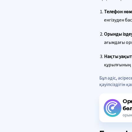
Телефон нөмір
енгізуден ба
Орынды іздеу
ағымдағы орн
Нақты уақыт
құрылғының 
Бұл әдіс, әсір
қауіпсіздігін 
Орн
бөл
орын