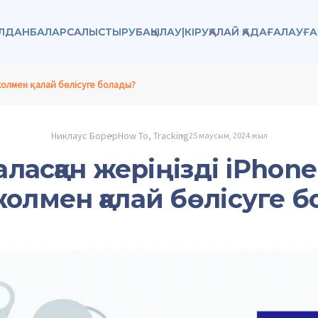
ОЛДАНБАЛАР
САЛЫСТЫРУ
БАҚЫЛАУ
|
КІРУ
ҚАЛАЙ ҚАДАҒАЛАУҒ
 жолмен қалай бөлісуге болады?
Никлаус Борер
How To
,
Tracking
25 маусым, 2024 жыл
ласқан жеріңізді iPhone
жолмен қалай бөлісуге 