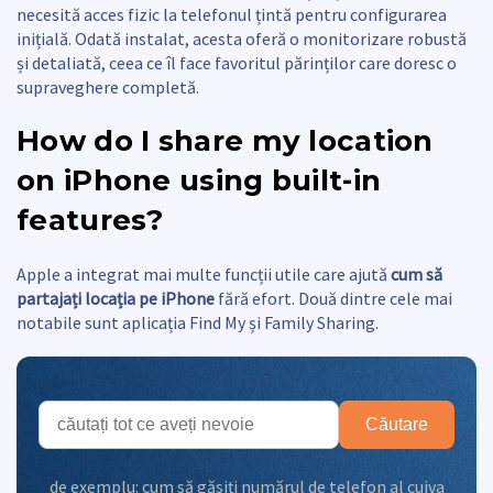
necesită acces fizic la telefonul țintă pentru configurarea
inițială. Odată instalat, acesta oferă o monitorizare robustă
și detaliată, ceea ce îl face favoritul părinților care doresc o
supraveghere completă.
How do I share my location
on iPhone using built-in
features?
Apple a integrat mai multe funcții utile care ajută
cum să
partajați locația pe iPhone
fără efort. Două dintre cele mai
notabile sunt aplicația Find My și Family Sharing.
Căutare
de exemplu:
cum să găsiți numărul de telefon al cuiva