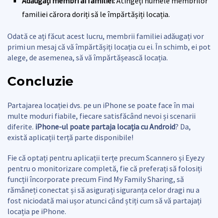
Adăugați membri ai familiei:
Atingeți numele membrilor
familiei cărora doriți să le împărtășiți locația.
Odată ce ați făcut acest lucru, membrii familiei adăugați vor
primi un mesaj că vă împărtășiți locația cu ei. În schimb, ei pot
alege, de asemenea, să vă împărtășească locația.
Concluzie
Partajarea locației dvs. pe un iPhone se poate face în mai
multe moduri fiabile, fiecare satisfăcând nevoi și scenarii
diferite.
iPhone-ul poate partaja locația cu Android
? Da,
există aplicații terță parte disponibile!
Fie că optați pentru aplicații terțe precum Scannero și Eyezy
pentru o monitorizare completă, fie că preferați să folosiți
funcții încorporate precum Find My Family Sharing, să
rămâneți conectat și să asigurați siguranța celor dragi nu a
fost niciodată mai ușor atunci când știți cum să vă partajați
locația pe iPhone.