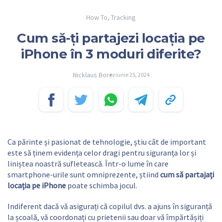
How To
,
Tracking
Cum să-ți partajezi locația pe
iPhone în 3 moduri diferite?
Nicklaus Borer
iunie 25, 2024
Ca părinte și pasionat de tehnologie, știu cât de important
este să ținem evidența celor dragi pentru siguranța lor și
liniștea noastră sufletească. Într-o lume în care
smartphone-urile sunt omniprezente, știind
cum să partajați
locația pe iPhone
poate schimba jocul.
Indiferent dacă vă asigurați că copilul dvs. a ajuns în siguranță
la școală, vă coordonați cu prietenii sau doar vă împărtășiți