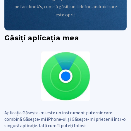
pe facebook's
,
cum să găsiți un telefon android care
este oprit
Găsiți aplicația mea
Aplicația Găsește-mi este un instrument puternic care
combină Găsește-mi iPhone-ul și Găsește-mi prietenii într-o
singură aplicație. Iată cum îl puteți folosi: