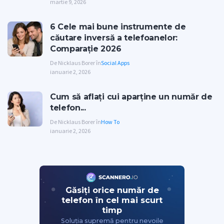
martie 9, 2026
6 Cele mai bune instrumente de
căutare inversă a telefoanelor:
Comparație 2026
De Nicklaus Borer în
Social Apps
ianuarie 2, 2026
Cum să aflați cui aparține un număr de
telefon...
De Nicklaus Borer în
How To
ianuarie 2, 2026
Găsiți orice număr de
telefon în cel mai scurt
timp
Soluția supremă pentru nevoile