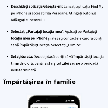
Deschideți aplicația Găsește-mi:
Lansați aplicația Find My
pe iPhone și accesați fila Persoane. Atingeți butonul
Adăugați cu semnul +.
Selectați „Partajați locația mea”:
Apăsați pe
Partajați
locația mea pe iPhone
și alegeți contactele cărora doriți
să vă împărtășiți locația. Selectați „Trimite”.
Setați durata:
Decideți dacă doriți să vă împărtășiți locația
timp de o oră, până la sfârșitul zilei sau pe o perioadă
nedeterminată.
Împărtășirea în familie