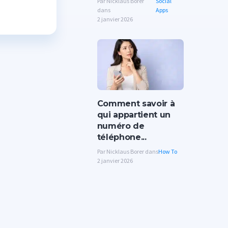
Par Nicklaus Borer
Social
dans
Apps
2 janvier 2026
Comment savoir à
qui appartient un
numéro de
téléphone...
Par Nicklaus Borer dans
How To
2 janvier 2026