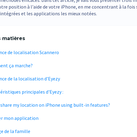
 méthodes efficaces. Dans cet article, je vais vous présenter trois 
tre position à l'aide de votre iPhone, en me concentrant à la fois 
intégrées et les applications les mieux notées.
s matières
ance de localisation Scannero
nt ça marche?
nce de la localisation d'Eyezy
éristiques principales d'Eyezy :
 share my location on iPhone using built-in features?
er mon application
e de la famille