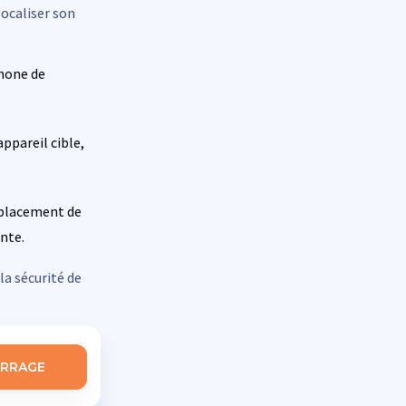
localiser son
hone de
ppareil cible,
mplacement de
nte.
la sécurité de
RRAGE