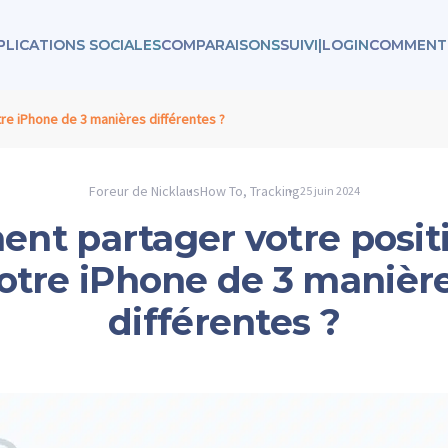
PLICATIONS SOCIALES
COMPARAISONS
SUIVI
|
LOGIN
COMMENT 
re iPhone de 3 manières différentes ?
Foreur de Nicklaus
How To
,
Tracking
25 juin 2024
nt partager votre positi
otre iPhone de 3 manièr
différentes ?