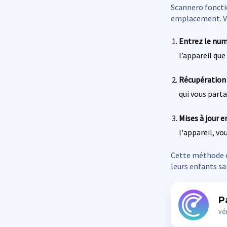
Scannero fonctio
emplacement. Vo
Entrez le num
l’appareil que
Récupération d
qui vous parta
Mises à jour e
l'appareil, v
Cette méthode es
leurs enfants sa
P
vér