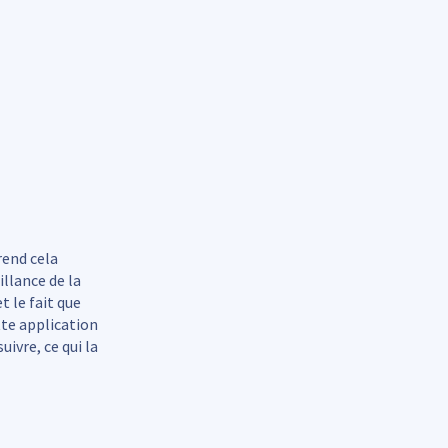
rend cela
illance de la
et le fait que
tte application
ivre, ce qui la