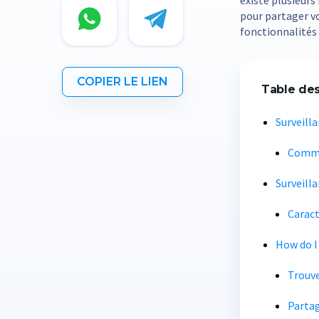
existe plusieurs
pour partager vo
fonctionnalités 
COPIER LE LIEN
Table de
Surveill
Comme
Surveilla
Caract
How do I
Trouv
Partag