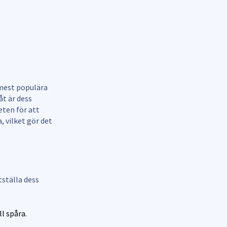
 mest populära
åt är dess
eten för att
, vilket gör det
ställa dess
l spåra.