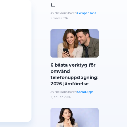
i...
Av Nicklaus Borer i
Comparisons
9 mars 2026
6 bästa verktyg för
omvänd
telefonuppslagning:
2026 jämförelse
Av Nicklaus Borer i
Social Apps
2 januari 2026