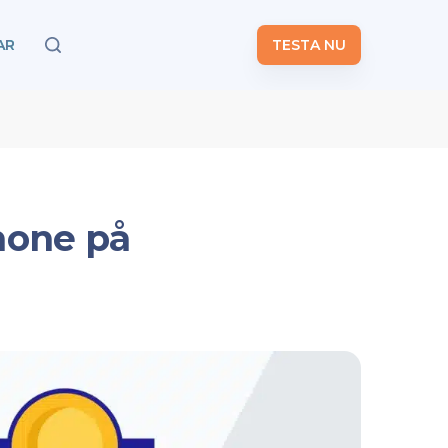
AR
TESTA NU
Phone på