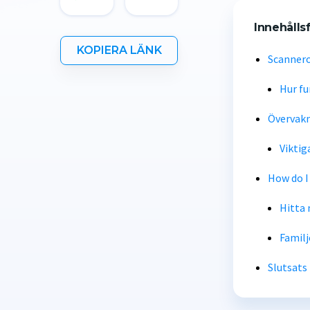
Innehålls
KOPIERA LÄNK
Scannero
Hur fu
Övervakn
Viktig
How do I
Hitta
Familj
Slutsats