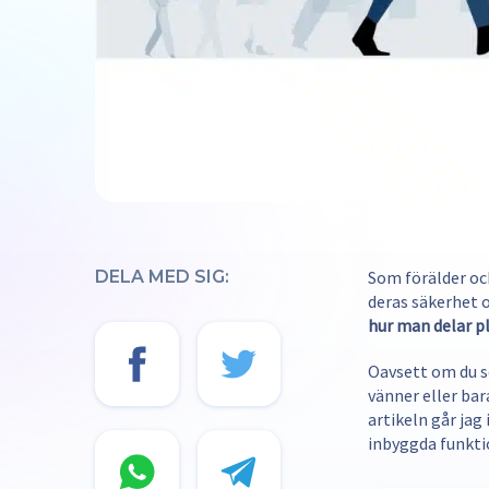
DELA MED SIG:
Som förälder och
deras säkerhet o
hur man delar p
Oavsett om du se
vänner eller bar
artikeln går jag
inbyggda funkti