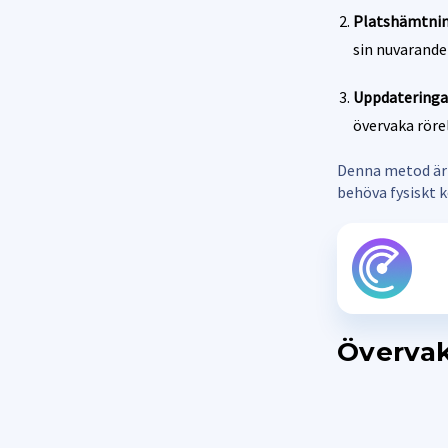
Platshämtnin
sin nuvarande 
Uppdateringar 
övervaka röre
Denna metod är s
behöva fysiskt 
Övervak