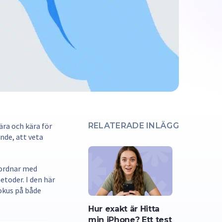
ära och kära för
RELATERADE INLÄGG
nde, att veta
amordnar med
etoder. I den här
fokus på både
Hur exakt är Hitta
min iPhone? Ett test