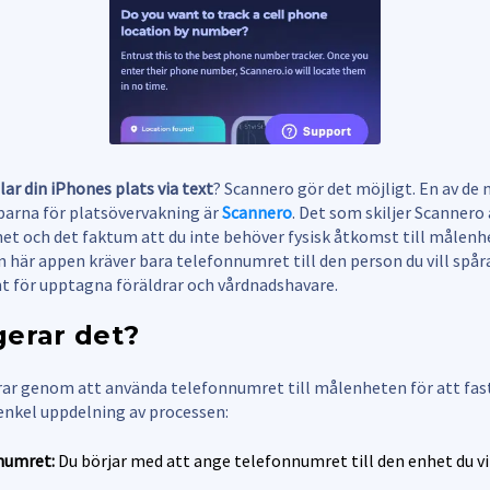
lar din iPhones plats via text
? Scannero gör det möjligt. En av de
pparna för platsövervakning är
Scannero
. Det som skiljer Scannero 
et och det faktum att du inte behöver fysisk åtkomst till målenh
en här appen kräver bara telefonnumret till den person du vill spåra
t för upptagna föräldrar och vårdnadshavare.
gerar det?
ar genom att använda telefonnumret till målenheten för att fast
 enkel uppdelning av processen:
numret:
Du börjar med att ange telefonnumret till den enhet du vil