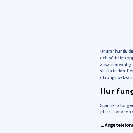
Undrar
hur du de
och pålitliga a
användarvänligh
ställa in den. D
otroligt bekväm
Hur fun
Scannero funger
plats. Här är en
Ange telefon