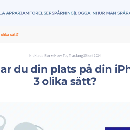
LA APPAR
JÄMFÖRELSER
SPÅRNING
|
LOGGA IN
HUR MAN SPÅR
 olika sätt?
Nicklaus Borer
How To
,
Tracking
25 juni 2024
ar du din plats på din i
3 olika sätt?