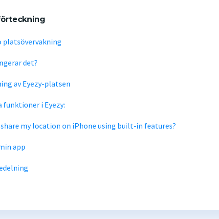
förteckning
 platsövervakning
ngerar det?
ing av Eyezy-platsen
a funktioner i Eyezy:
 share my location on iPhone using built-in features?
 min app
edelning