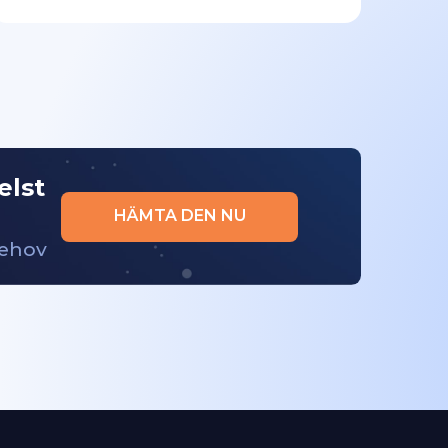
elst
HÄMTA DEN NU
behov