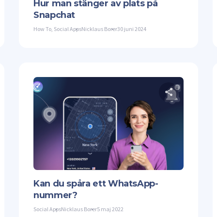
Hur man stänger av plats på
Snapchat
How To
,
Social Apps
Nicklaus Borer
30 juni 2024
Dela denna artikel
Dela 
ter
Facebook
Kopiera länk
Twitter
Kan du spåra ett WhatsApp-
nummer?
Social Apps
Nicklaus Borer
5 maj 2022