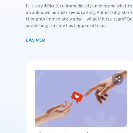
It is very difficult to immediately understand what t
an unknown number keeps calling. Admittedly, alar
thoughts immediately arise – what if it is a scam? B
something terrible has happened to a...
LÄS MER
Twit