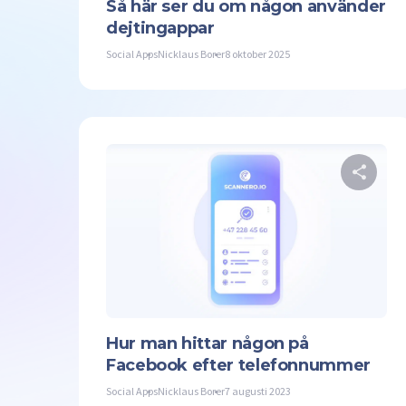
Så här ser du om någon använder
dejtingappar
Social Apps
Nicklaus Borer
8 oktober 2025
Twit
Hur man hittar någon på
Facebook efter telefonnummer
Social Apps
Nicklaus Borer
7 augusti 2023